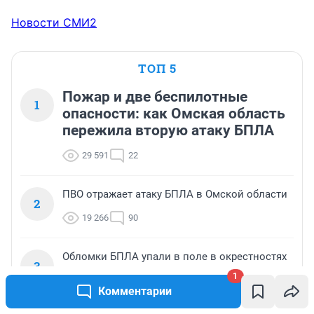
Новости СМИ2
ТОП 5
Пожар и две беспилотные
1
опасности: как Омская область
пережила вторую атаку БПЛА
29 591
22
ПВО отражает атаку БПЛА в Омской области
2
19 266
90
Обломки БПЛА упали в поле в окрестностях
3
Омска — вспыхнул пожар
1
Комментарии
18 033
41