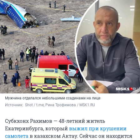
Мужчина отделался небольшими ссадинами на лице
Источник: 
 Shot / t.me, Рина Трофимова / MSK1.RU
Субкхонх Рахимов — 48-летний житель
Екатеринбурга, который
выжил при крушении
самолета
в казахском Актау. Сейчас он находится