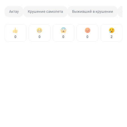
Актау
Крушение самолета
Выживший в крушении
Са
0
0
0
0
2