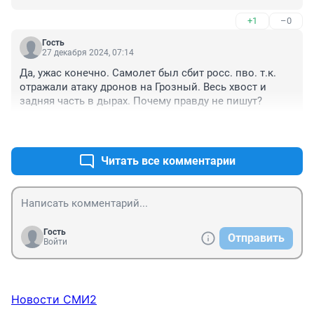
лучше никуда не ездить, не летать. Терпения 
+1
–0
родственникам погибших, здоровья, физического, 
психологического, Царствия небесного погибшим. 
Гость
Всем людям здоровья, МИРА, ДОБРА! Скорейшего 
27 декабря 2024, 07:14
прекращения военных действий!!!!!
Да, ужас конечно. Самолет был сбит росс. пво. т.к. 
отражали атаку дронов на Грозный. Весь хвост и 
задняя часть в дырах. Почему правду не пишут?
+7
–6
Читать все комментарии
Гость
Отправить
Войти
Новости СМИ2