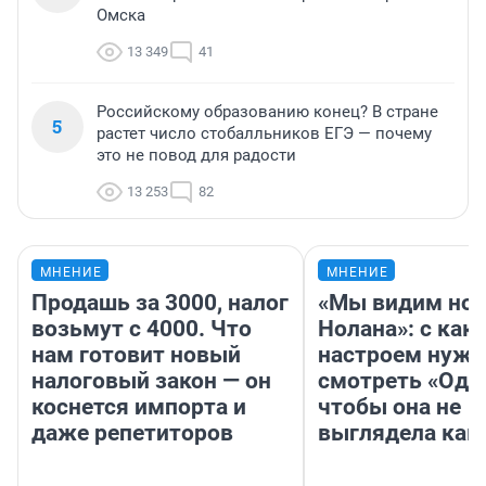
Омска
13 349
41
Российскому образованию конец? В стране
5
растет число стобалльников ЕГЭ — почему
это не повод для радости
13 253
82
МНЕНИЕ
МНЕНИЕ
Продашь за 3000, налог
«Мы видим нов
возьмут с 4000. Что
Нолана»: с как
нам готовит новый
настроем нужн
налоговый закон — он
смотреть «Оди
коснется импорта и
чтобы она не
даже репетиторов
выглядела как