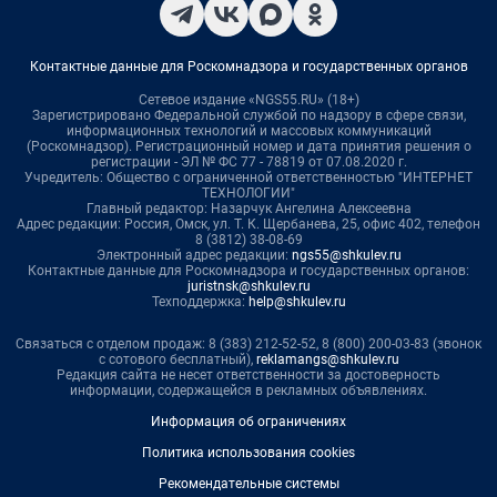
Контактные данные для Роскомнадзора и государственных органов
Сетевое издание «NGS55.RU» (18+)
Зарегистрировано Федеральной службой по надзору в сфере связи,
информационных технологий и массовых коммуникаций
(Роскомнадзор). Регистрационный номер и дата принятия решения о
регистрации - ЭЛ № ФС 77 - 78819 от 07.08.2020 г.
Учредитель: Общество с ограниченной ответственностью "ИНТЕРНЕТ
ТЕХНОЛОГИИ"
Главный редактор: Назарчук Ангелина Алексеевна
Адрес редакции: Россия, Омск, ул. Т. К. Щербанева, 25, офис 402, телефон
8 (3812) 38-08-69
Электронный адрес редакции:
ngs55@shkulev.ru
Контактные данные для Роскомнадзора и государственных органов:
juristnsk@shkulev.ru
Техподдержка:
help@shkulev.ru
Связаться с отделом продаж: 8 (383) 212-52-52, 8 (800) 200-03-83 (звонок
с сотового бесплатный),
reklamangs@shkulev.ru
Редакция сайта не несет ответственности за достоверность
информации, содержащейся в рекламных объявлениях.
Информация об ограничениях
Политика использования cookies
Рекомендательные системы