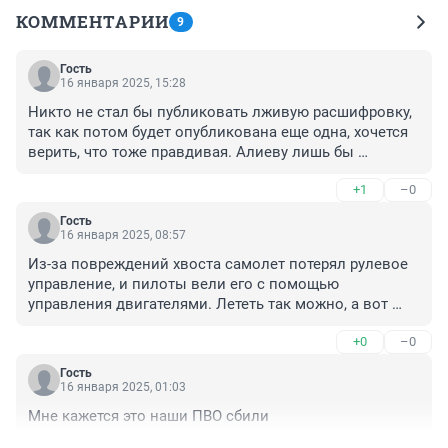
КОММЕНТАРИИ
9
Гость
16 января 2025, 15:28
Никто не стал бы публиковать лживую расшифровку, 
так как потом будет опубликована еще одна, хочется 
верить, что тоже правдивая. Алиеву лишь бы 
обвинить Россию во все грехах. И хорошо, что у нас 
+1
–0
не сели, сами выбрали место посадки, взяли на себя 
ответственность за жизни людей, из которых 
Гость
половину угробили.
16 января 2025, 08:57
Из-за повреждений хвоста самолет потерял рулевое 
управление, и пилоты вели его с помощью 
управления двигателями. Лететь так можно, а вот 
посадить - нет.
+0
–0
Гость
16 января 2025, 01:03
Мне кажется это наши ПВО сбили