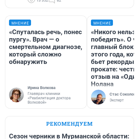
13 352
82
МНЕНИЕ
МНЕНИЕ
«Спуталась речь, понес
«Никого нельз
пургу». Врач — о
победить». О ч
смертельном диагнозе,
главный блокб
который сложно
этого года, ко
обнаружить
бьет рекорды 
прокате: честн
отзыв на «Оди
Нолана
Ирина Волкова
Главврач клиники
Стас Соколов
«Реабилитация доктора
Эксперт
Волковой»
РЕКОМЕНДУЕМ
Сезон черники в Мурманской области: