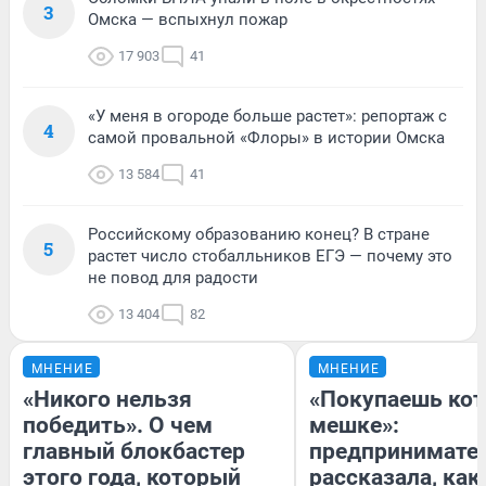
3
Омска — вспыхнул пожар
17 903
41
«У меня в огороде больше растет»: репортаж с
4
самой провальной «Флоры» в истории Омска
13 584
41
Российскому образованию конец? В стране
5
растет число стобалльников ЕГЭ — почему это
не повод для радости
13 404
82
МНЕНИЕ
МНЕНИЕ
«Никого нельзя
«Покупаешь кот
победить». О чем
мешке»:
главный блокбастер
предпринимате
этого года, который
рассказала, как