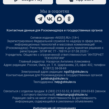
Мы в соцсетях
Контактные данные для Роскомнадзора и государственных органов
Сетевое издание «NGS55.RU» (18+)
Зарегистрировано Федеральной службой по надзору в сфере связи,
информационных технологий и массовых коммуникаций
(Роскомнадзор). Регистрационный номер и дата принятия решения о
регистрации - ЭЛ № ФС 77 - 78819 от 07.08.2020 г.
Учредитель: Общество с ограниченной ответственностью "ИНТЕРНЕТ
ТЕХНОЛОГИИ"
Главный редактор: Назарчук Ангелина Алексеевна
Адрес редакции: Россия, Омск, ул. Т. К. Щербанева, 25, офис 402, телефон
8 (3812) 38-08-69
Электронный адрес редакции:
ngs55@shkulev.ru
Контактные данные для Роскомнадзора и государственных органов:
juristnsk@shkulev.ru
Техподдержка:
help@shkulev.ru
Связаться с отделом продаж: 8 (383) 212-52-52, 8 (800) 200-03-83 (звонок
с сотового бесплатный),
reklamangs@shkulev.ru
Редакция сайта не несет ответственности за достоверность
информации, содержащейся в рекламных объявлениях.
Информация об ограничениях