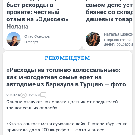
бьет рекорды в
самом деле уст
прокате: честный
бизнес со скла
отзыв на «Одиссею»
дешевых товар
Нолана
Наталья Шорохо
Стас Соколов
Открыла кофейну
Эксперт
деньги соцразви
РЕКОМЕНДУЕМ
«Расходы на топливо колоссальные»:
как многодетная семья едет на
автодоме из Барнаула в Турцию — фото
23 часа
12 378
5
Слизни атакуют: как спасти цветник от вредителей —
три копеечных способа
«Кто-то считает меня сумасшедшей». Екатеринбурженка
приютила дома 200 жирафов — фото и видео