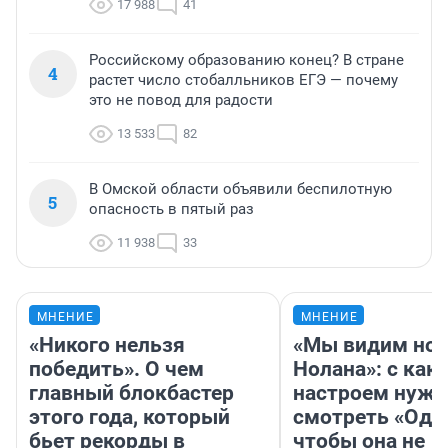
17 988
41
Российскому образованию конец? В стране
4
растет число стобалльников ЕГЭ — почему
это не повод для радости
13 533
82
В Омской области объявили беспилотную
5
опасность в пятый раз
11 938
33
МНЕНИЕ
МНЕНИЕ
«Никого нельзя
«Мы видим нов
победить». О чем
Нолана»: с как
главный блокбастер
настроем нужн
этого года, который
смотреть «Оди
бьет рекорды в
чтобы она не