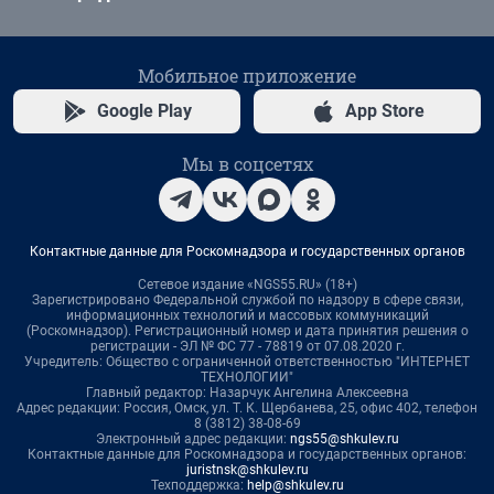
Мобильное приложение
Google Play
App Store
Мы в соцсетях
Контактные данные для Роскомнадзора и государственных органов
Сетевое издание «NGS55.RU» (18+)
Зарегистрировано Федеральной службой по надзору в сфере связи,
информационных технологий и массовых коммуникаций
(Роскомнадзор). Регистрационный номер и дата принятия решения о
регистрации - ЭЛ № ФС 77 - 78819 от 07.08.2020 г.
Учредитель: Общество с ограниченной ответственностью "ИНТЕРНЕТ
ТЕХНОЛОГИИ"
Главный редактор: Назарчук Ангелина Алексеевна
Адрес редакции: Россия, Омск, ул. Т. К. Щербанева, 25, офис 402, телефон
8 (3812) 38-08-69
Электронный адрес редакции:
ngs55@shkulev.ru
Контактные данные для Роскомнадзора и государственных органов:
juristnsk@shkulev.ru
Техподдержка:
help@shkulev.ru