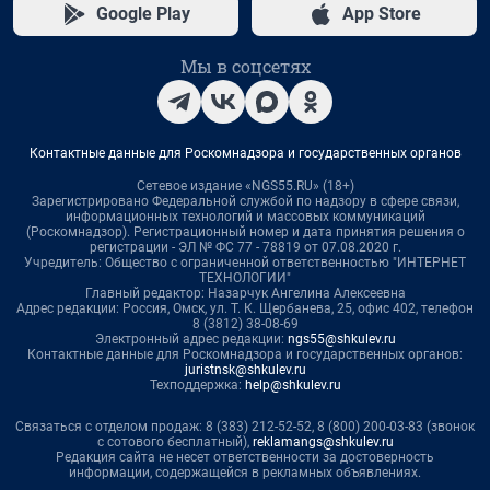
Google Play
App Store
Мы в соцсетях
Контактные данные для Роскомнадзора и государственных органов
Сетевое издание «NGS55.RU» (18+)
Зарегистрировано Федеральной службой по надзору в сфере связи,
информационных технологий и массовых коммуникаций
(Роскомнадзор). Регистрационный номер и дата принятия решения о
регистрации - ЭЛ № ФС 77 - 78819 от 07.08.2020 г.
Учредитель: Общество с ограниченной ответственностью "ИНТЕРНЕТ
ТЕХНОЛОГИИ"
Главный редактор: Назарчук Ангелина Алексеевна
Адрес редакции: Россия, Омск, ул. Т. К. Щербанева, 25, офис 402, телефон
8 (3812) 38-08-69
Электронный адрес редакции:
ngs55@shkulev.ru
Контактные данные для Роскомнадзора и государственных органов:
juristnsk@shkulev.ru
Техподдержка:
help@shkulev.ru
Связаться с отделом продаж: 8 (383) 212-52-52, 8 (800) 200-03-83 (звонок
с сотового бесплатный),
reklamangs@shkulev.ru
Редакция сайта не несет ответственности за достоверность
информации, содержащейся в рекламных объявлениях.