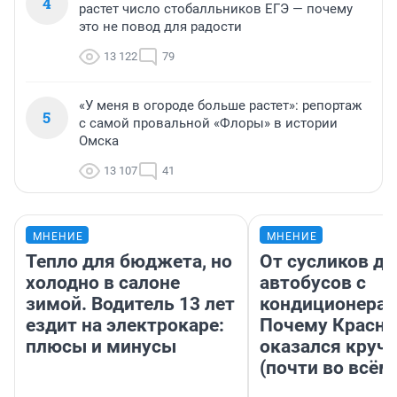
4
растет число стобалльников ЕГЭ — почему
это не повод для радости
13 122
79
«У меня в огороде больше растет»: репортаж
5
с самой провальной «Флоры» в истории
Омска
13 107
41
МНЕНИЕ
МНЕНИЕ
Тепло для бюджета, но
От сусликов до
холодно в салоне
автобусов с
зимой. Водитель 13 лет
кондиционерам
ездит на электрокаре:
Почему Красно
плюсы и минусы
оказался круч
(почти во всём