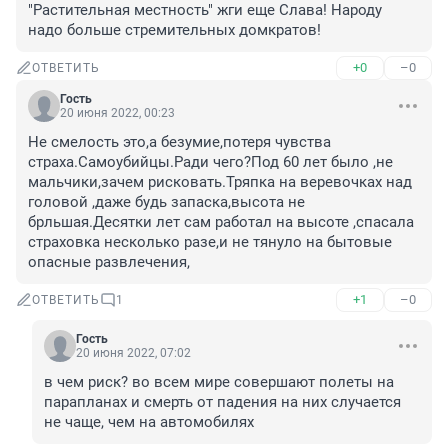
"Растительная местность" жги еще Слава! Народу 
надо больше стремительных домкратов!
+0
–0
ОТВЕТИТЬ
Гость
20 июня 2022, 00:23
Не смелость это,а безумие,потеря чувства 
страха.Самоубийцы.Ради чего?Под 60 лет было ,не 
мальчики,зачем рисковать.Тряпка на веревочках над 
головой ,даже будь запаска,высота не 
брльшая.Десятки лет сам работал на высоте ,спасала 
страховка несколько разе,и не тянуло на бытовые 
опасные развлечения,
+1
–0
ОТВЕТИТЬ
1
Гость
20 июня 2022, 07:02
в чем риск? во всем мире совершают полеты на 
парапланах и смерть от падения на них случается 
не чаще, чем на автомобилях