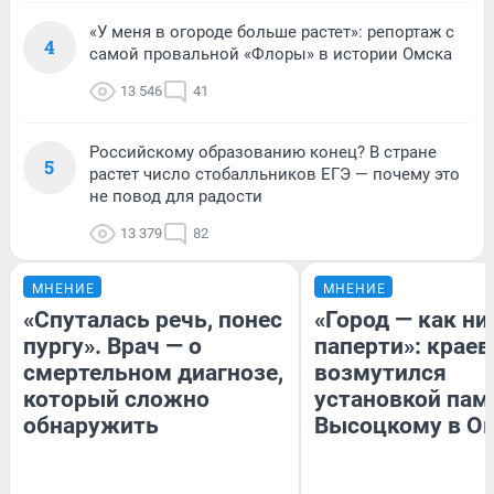
«У меня в огороде больше растет»: репортаж с
4
самой провальной «Флоры» в истории Омска
13 546
41
Российскому образованию конец? В стране
5
растет число стобалльников ЕГЭ — почему это
не повод для радости
13 379
82
МНЕНИЕ
МНЕНИЕ
«Спуталась речь, понес
«Город — как н
пургу». Врач — о
паперти»: краев
смертельном диагнозе,
возмутился
который сложно
установкой пам
обнаружить
Высоцкому в О