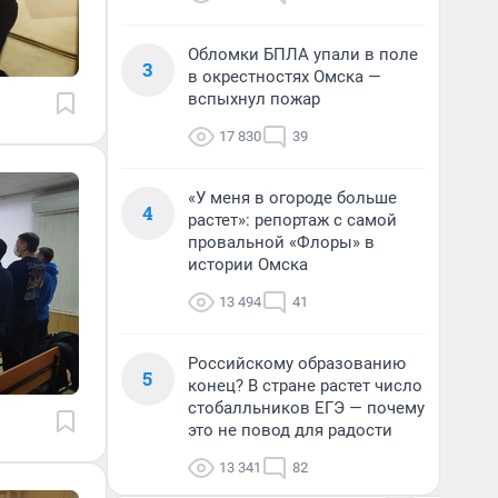
Обломки БПЛА упали в поле
3
в окрестностях Омска —
вспыхнул пожар
17 830
39
«У меня в огороде больше
4
растет»: репортаж с самой
провальной «Флоры» в
истории Омска
13 494
41
Российскому образованию
5
конец? В стране растет число
стобалльников ЕГЭ — почему
это не повод для радости
13 341
82