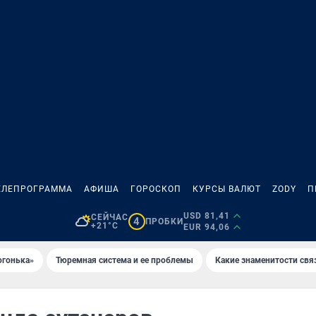
ЕЛЕПРОГРАММА
АФИША
ГОРОСКОП
КУРСЫ ВАЛЮТ
ZODY
П
USD 81,41
СЕЙЧАС
4
ПРОБКИ
+21°C
EUR 94,06
огонька»
Тюремная система и ее проблемы
Какие знаменитости свя