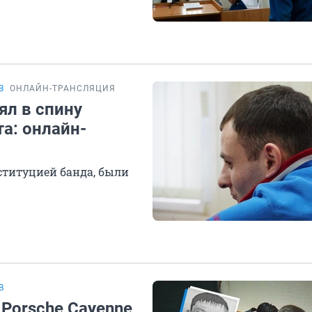
В
ОНЛАЙН-ТРАНСЛЯЦИЯ
ял в спину
а: онлайн-
оституцией банда, были
В
Porsche Cayenne