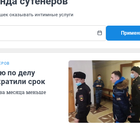
нда сутенеров
ушек оказывать интимные услуги
Примен
ЕРОВ
ю по делу
кратили срок
два месяца меньше