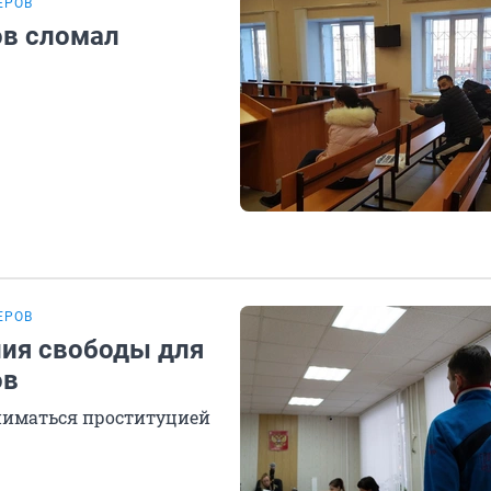
ЕРОВ
ов сломал
ЕРОВ
ния свободы для
ов
аниматься проституцией