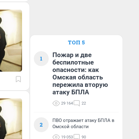
ТОП 5
Пожар и две
1
беспилотные
опасности: как
Омская область
пережила вторую
атаку БПЛА
29 164
22
ПВО отражает атаку БПЛА в
2
Омской области
19 053
90