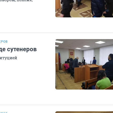
ЕРОВ
де сутенеров
титуцией