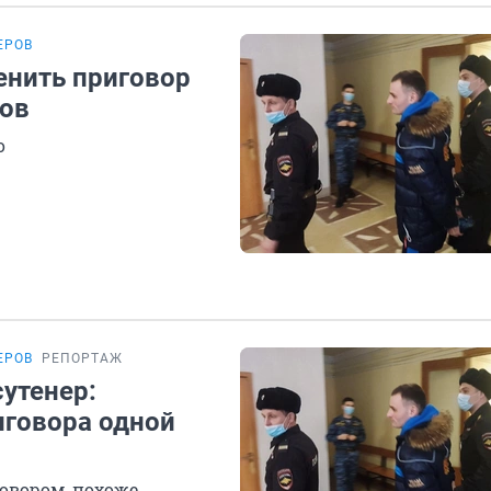
ЕРОВ
енить приговор
ров
о
ЕРОВ
РЕПОРТАЖ
сутенер:
иговора одной
овором, похоже,