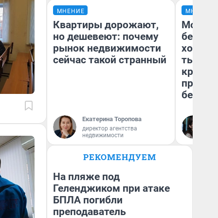
МНЕНИЕ
МНЕНИЕ
Квартиры дорожают,
Мой ба
но дешевеют: почему
береже
рынок недвижимости
хотела 
сейчас такой странный
тысяч,
кредит,
приеха
безопа
Екатерина Торопова
Кс
директор агентства
Ав
недвижимости
РЕКОМЕНДУЕМ
На пляже под
Геленджиком при атаке
БПЛА погибли
преподаватель