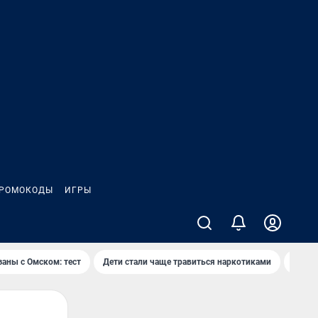
РОМОКОДЫ
ИГРЫ
заны с Омском: тест
Дети стали чаще травиться наркотиками
Появя