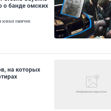
о о банде омских
и юных омичек
в, на которых
ртирах