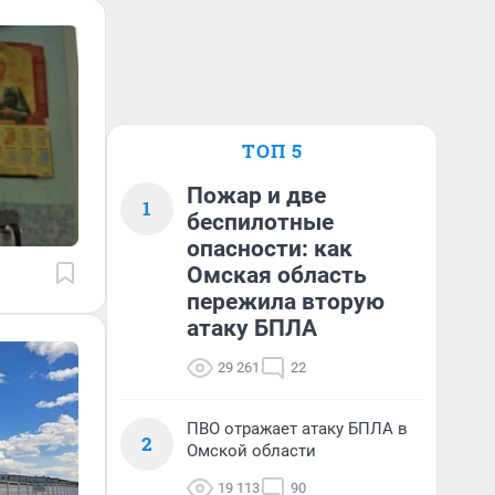
ТОП 5
Пожар и две
1
беспилотные
опасности: как
Омская область
пережила вторую
атаку БПЛА
29 261
22
ПВО отражает атаку БПЛА в
2
Омской области
19 113
90