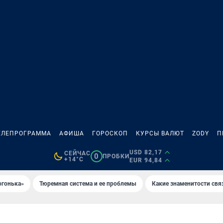
ЕЛЕПРОГРАММА
АФИША
ГОРОСКОП
КУРСЫ ВАЛЮТ
ZODY
П
USD 82,17
СЕЙЧАС
0
ПРОБКИ
+14°C
EUR 94,84
огонька»
Тюремная система и ее проблемы
Какие знаменитости свя