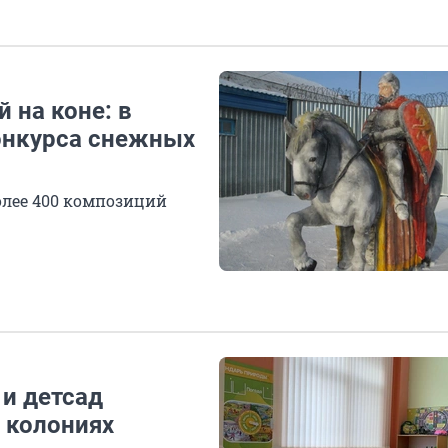
 на коне: в
онкурса снежных
олее 400 композиций
 и детсад
 колониях