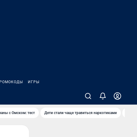
РОМОКОДЫ
ИГРЫ
заны с Омском: тест
Дети стали чаще травиться наркотиками
Появя