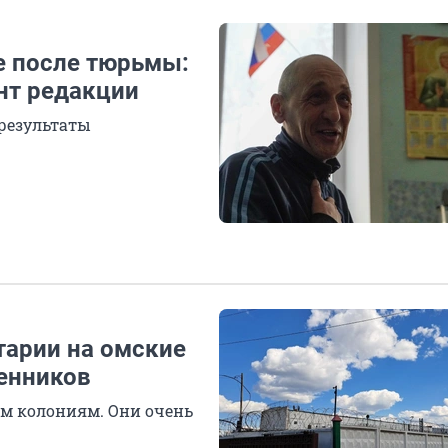
е после тюрьмы:
нт редакции
и результаты
тарии на омские
венников
м колониям. Они очень