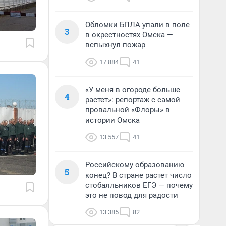
Обломки БПЛА упали в поле
3
в окрестностях Омска —
вспыхнул пожар
17 884
41
«У меня в огороде больше
4
растет»: репортаж с самой
провальной «Флоры» в
истории Омска
13 557
41
Российскому образованию
5
конец? В стране растет число
стобалльников ЕГЭ — почему
это не повод для радости
13 385
82