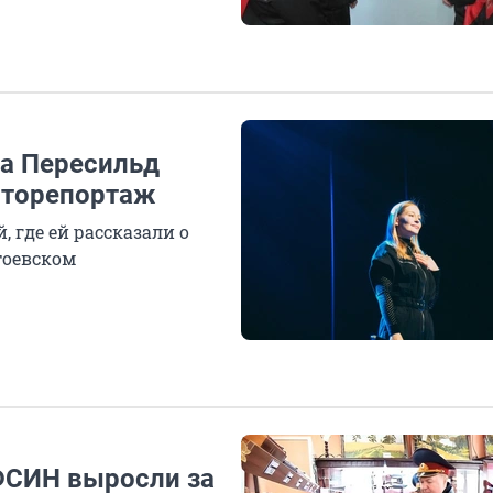
са Пересильд
оторепортаж
 где ей рассказали о
тоевском
ФСИН выросли за