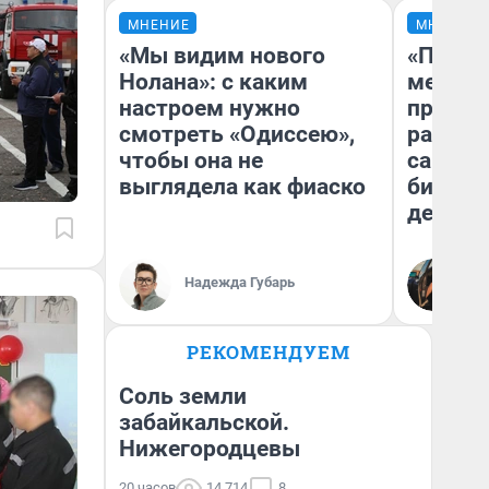
МНЕНИЕ
МНЕНИЕ
«Мы видим нового
«Покуп
Нолана»: с каким
мешке»
настроем нужно
предпр
смотреть «Одиссею»,
рассказ
чтобы она не
самом 
выглядела как фиаско
бизнес
дешевы
На
Надежда Губарь
От
де
РЕКОМЕНДУЕМ
Соль земли
забайкальской.
Нижегородцевы
20 часов
14 714
8