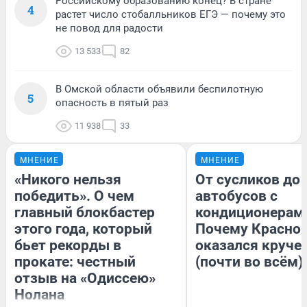
Российскому образованию конец? В стране
4
растет число стобалльников ЕГЭ — почему это
не повод для радости
13 533
82
В Омской области объявили беспилотную
5
опасность в пятый раз
11 938
33
МНЕНИЕ
МНЕНИЕ
«Никого нельзя
От сусликов до
победить». О чем
автобусов с
главный блокбастер
кондиционерам
этого года, который
Почему Красно
бьет рекорды в
оказался круче
прокате: честный
(почти во всём)
отзыв на «Одиссею»
Нолана