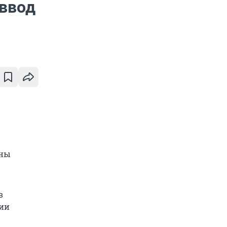
 ввод
ены
в
ции