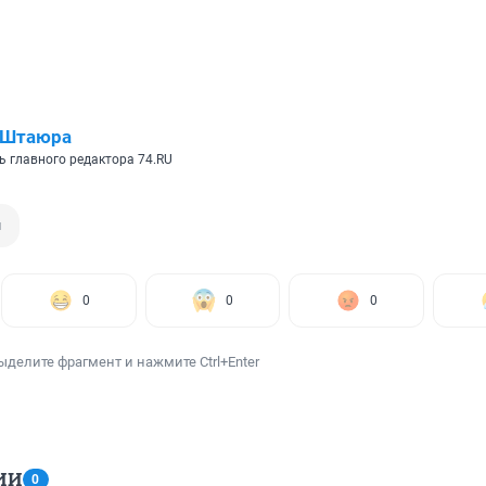
 Штаюра
ь главного редактора 74.RU
н
0
0
0
ыделите фрагмент и нажмите Ctrl+Enter
ИИ
0