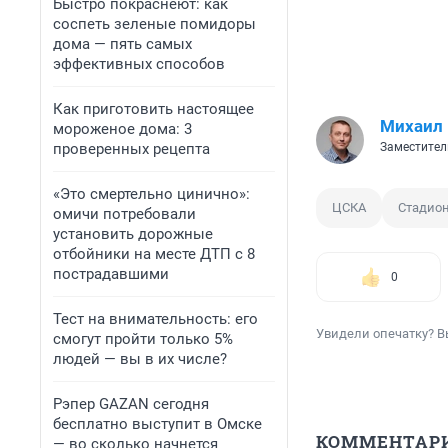
Быстро покраснеют: как
соспеть зеленые помидоры
дома — пять самых
эффективных способов
Как приготовить настоящее
Михаил
мороженое дома: 3
проверенных рецепта
Заместител
«Это смертельно цинично»:
ЦСКА
Стадио
омичи потребовали
установить дорожные
отбойники на месте ДТП с 8
пострадавшими
0
Тест на внимательность: его
Увидели опечатку? В
смогут пройти только 5%
людей — вы в их числе?
Рэпер GAZAN сегодня
бесплатно выступит в Омске
КОММЕНТАР
— во сколько начнется