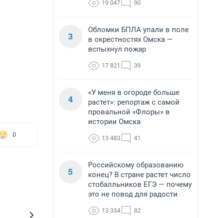
19 047
90
Обломки БПЛА упали в поле
3
в окрестностях Омска —
вспыхнул пожар
17 821
39
«У меня в огороде больше
4
растет»: репортаж с самой
провальной «Флоры» в
истории Омска
0
13 483
41
Российскому образованию
5
конец? В стране растет число
стобалльников ЕГЭ — почему
это не повод для радости
13 334
82