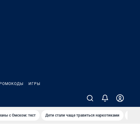
РОМОКОДЫ
ИГРЫ
заны с Омском: тест
Дети стали чаще травиться наркотиками
Появя