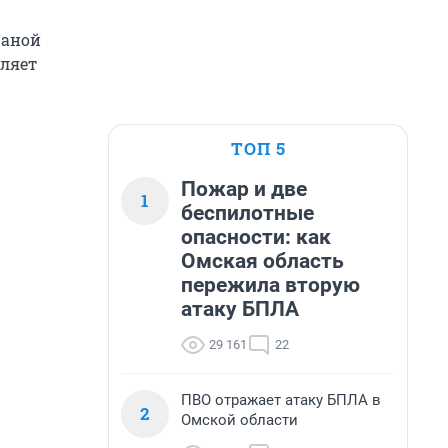
чаной
вляет
ТОП 5
Пожар и две
1
беспилотные
опасности: как
Омская область
пережила вторую
атаку БПЛА
29 161
22
ПВО отражает атаку БПЛА в
2
Омской области