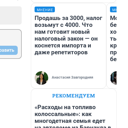
МНЕНИЕ
МНЕНИ
Продашь за 3000, налог
Мой б
возьмут с 4000. Что
береж
нам готовит новый
хотел
налоговый закон — он
тысяч
коснется импорта и
креди
равить
даже репетиторов
приех
безоп
Анастасия Завгородняя
РЕКОМЕНДУЕМ
«Расходы на топливо
колоссальные»: как
многодетная семья едет
на автодоме из Барнаула в