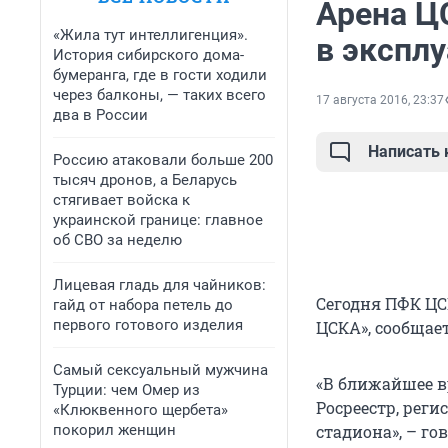
Арена Ц
«Жила тут интеллигенция».
в экспл
История сибирского дома-
бумеранга, где в гости ходили
через балконы, — таких всего
17 августа 2016, 23:37
два в России
Написать
Россию атаковали больше 200
тысяч дронов, а Беларусь
стягивает войска к
украинской границе: главное
об СВО за неделю
Лицевая гладь для чайников:
Сегодня ПФК ЦС
гайд от набора петель до
первого готового изделия
ЦСКА», сообщае
Самый сексуальный мужчина
«В ближайшее в
Турции: чем Омер из
Росреестр, рег
«Клюквенного щербета»
покорил женщин
стадиона», – го