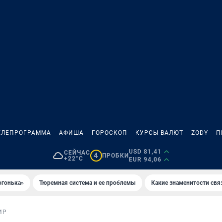
ЕЛЕПРОГРАММА
АФИША
ГОРОСКОП
КУРСЫ ВАЛЮТ
ZODY
П
USD 81,41
СЕЙЧАС
4
ПРОБКИ
+22°C
EUR 94,06
огонька»
Тюремная система и ее проблемы
Какие знаменитости свя
ИР