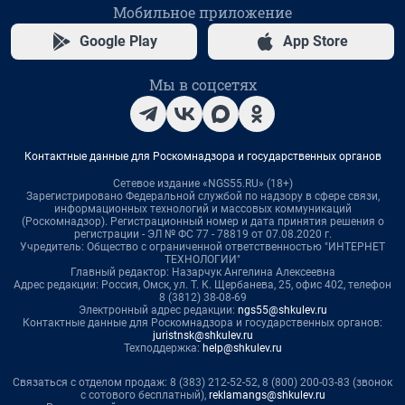
Мобильное приложение
Google Play
App Store
Мы в соцсетях
Контактные данные для Роскомнадзора и государственных органов
Сетевое издание «NGS55.RU» (18+)
Зарегистрировано Федеральной службой по надзору в сфере связи,
информационных технологий и массовых коммуникаций
(Роскомнадзор). Регистрационный номер и дата принятия решения о
регистрации - ЭЛ № ФС 77 - 78819 от 07.08.2020 г.
Учредитель: Общество с ограниченной ответственностью "ИНТЕРНЕТ
ТЕХНОЛОГИИ"
Главный редактор: Назарчук Ангелина Алексеевна
Адрес редакции: Россия, Омск, ул. Т. К. Щербанева, 25, офис 402, телефон
8 (3812) 38-08-69
Электронный адрес редакции:
ngs55@shkulev.ru
Контактные данные для Роскомнадзора и государственных органов:
juristnsk@shkulev.ru
Техподдержка:
help@shkulev.ru
Связаться с отделом продаж: 8 (383) 212-52-52, 8 (800) 200-03-83 (звонок
с сотового бесплатный),
reklamangs@shkulev.ru