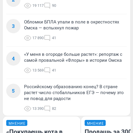
19 117
90
Обломки БПЛА упали в поле в окрестностях
3
Омска — вспыхнул пожар
17 890
41
«У меня в огороде больше растет»: репортаж с
4
самой провальной «Флоры» в истории Омска
13 569
41
Российскому образованию конец? В стране
5
растет число стобалльников ЕГЭ — почему это
не повод для радости
13 390
82
МНЕНИЕ
МНЕНИЕ
«Покупаешь кота в
Продашь за 3000