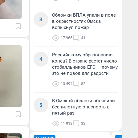
Обломки БПЛА упали в поле
3
в окрестностях Омска —
вспыхнул пожар
17 966
41
Российскому образованию
4
конец? В стране растет число
стобалльников ЕГЭ — почему
это не повод для радости
13 494
82
В Омской области объявили
5
беспилотную опасность в
пятый раз
11 913
33