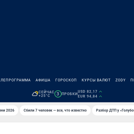
ЕЛЕПРОГРАММА
АФИША
ГОРОСКОП
КУРСЫ ВАЛЮТ
ZODY
П
USD 82,17
СЕЙЧАС
3
ПРОБКИ
+25°C
EUR 94,84
ени 2026
Сбили 7 человек — все, что известно
Разбор ДТП у «Голубо