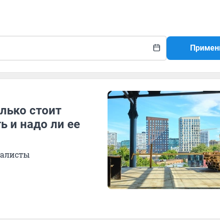
Примен
лько стоит
 и надо ли ее
иалисты