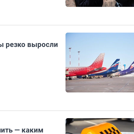
ы резко выросли
чить — каким