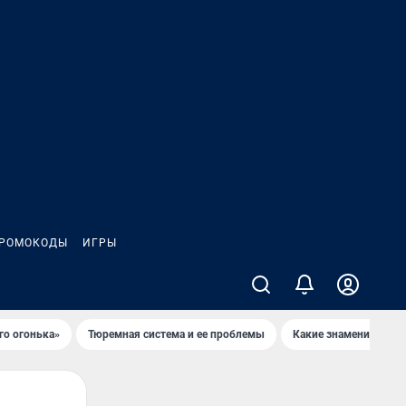
РОМОКОДЫ
ИГРЫ
го огонька»
Тюремная система и ее проблемы
Какие знаменитости 