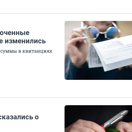
соченные
не изменились
т суммы в квитанциях
сказались о