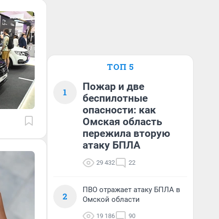
ТОП 5
Пожар и две
1
беспилотные
опасности: как
Омская область
пережила вторую
атаку БПЛА
29 432
22
ПВО отражает атаку БПЛА в
2
Омской области
19 186
90