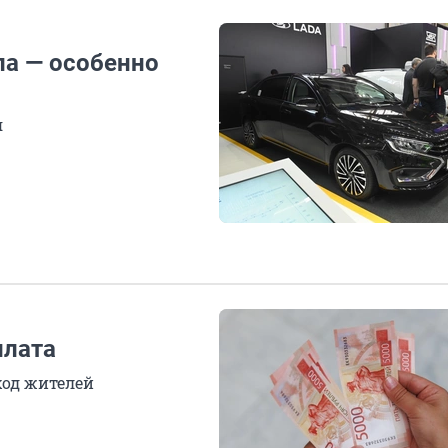
а — особенно
я
плата
ход жителей