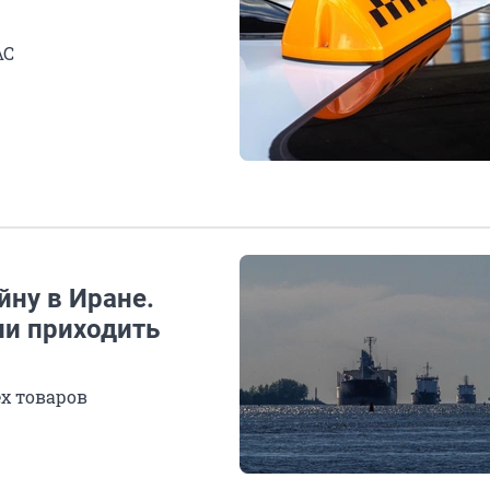
АС
йну в Иране.
ли приходить
ех товаров