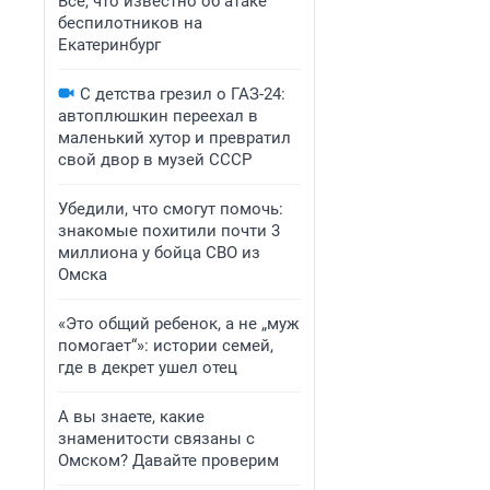
Все, что известно об атаке
беспилотников на
Екатеринбург
С детства грезил о ГАЗ-24:
автоплюшкин переехал в
маленький хутор и превратил
свой двор в музей СССР
Убедили, что смогут помочь:
знакомые похитили почти 3
миллиона у бойца СВО из
Омска
«Это общий ребенок, а не „муж
помогает“»: истории семей,
где в декрет ушел отец
А вы знаете, какие
знаменитости связаны с
Омском? Давайте проверим