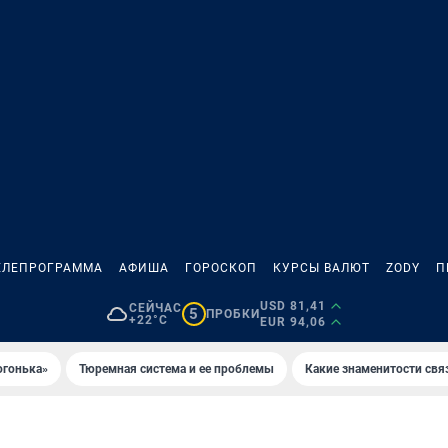
ЕЛЕПРОГРАММА
АФИША
ГОРОСКОП
КУРСЫ ВАЛЮТ
ZODY
П
USD 81,41
СЕЙЧАС
5
ПРОБКИ
+22°C
EUR 94,06
огонька»
Тюремная система и ее проблемы
Какие знаменитости свя