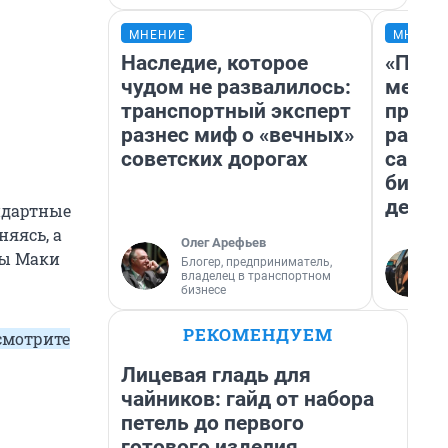
МНЕНИЕ
МНЕНИ
Наследие, которое
«Поку
чудом не развалилось:
мешке
транспортный эксперт
предп
разнес миф о «вечных»
расска
советских дорогах
самом
бизне
дешев
андартные
няясь, а
Олег Арефьев
ны Маки
Блогер, предприниматель,
владелец в транспортном
бизнесе
РЕКОМЕНДУЕМ
смотрите
Лицевая гладь для
чайников: гайд от набора
петель до первого
готового изделия