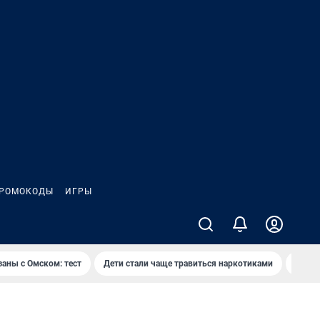
РОМОКОДЫ
ИГРЫ
заны с Омском: тест
Дети стали чаще травиться наркотиками
Появя