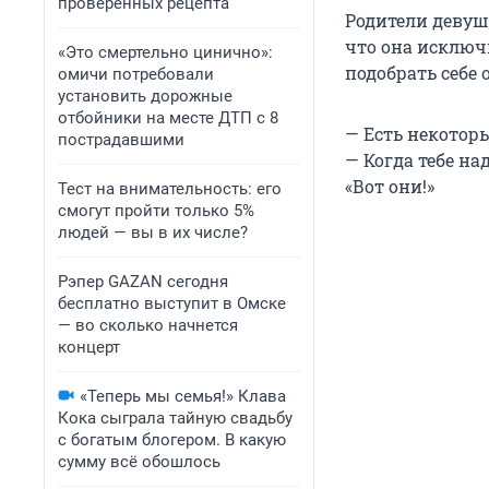
проверенных рецепта
Родители девушк
что она исключи
«Это смертельно цинично»:
подобрать себе
омичи потребовали
установить дорожные
отбойники на месте ДТП с 8
— Есть некотор
пострадавшими
— Когда тебе на
«Вот они!»
Тест на внимательность: его
смогут пройти только 5%
людей — вы в их числе?
Рэпер GAZAN сегодня
бесплатно выступит в Омске
— во сколько начнется
концерт
«Теперь мы семья!» Клава
Кока сыграла тайную свадьбу
с богатым блогером. В какую
сумму всё обошлось