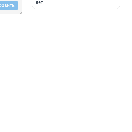
лет
равить