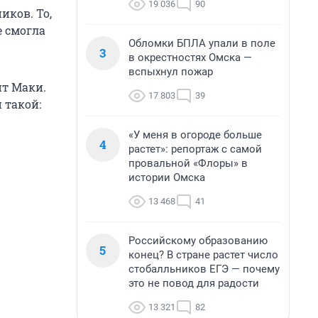
19 036
90
иков. То,
е смогла
Обломки БПЛА упали в поле
3
в окрестностях Омска —
вспыхнул пожар
ит Маки.
17 803
39
 такой:
«У меня в огороде больше
4
растет»: репортаж с самой
провальной «Флоры» в
истории Омска
13 468
41
Российскому образованию
5
конец? В стране растет число
стобалльников ЕГЭ — почему
это не повод для радости
13 321
82