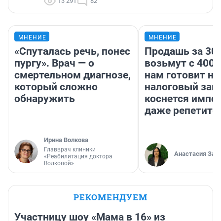
13 291
82
МНЕНИЕ
МНЕНИЕ
«Спуталась речь, понес
Продашь за 300
пургу». Врач — о
возьмут с 4000
смертельном диагнозе,
нам готовит н
который сложно
налоговый зако
обнаружить
коснется импор
даже репетито
Ирина Волкова
Главврач клиники
Анастасия Зав
«Реабилитация доктора
Волковой»
РЕКОМЕНДУЕМ
Участницу шоу «Мама в 16» из