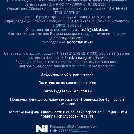
(Роскомнадзор). Регистрационный номер и дата принятия решения о
регистрации - ЭЛ № ФС 77 - 78819 от 07.08.2020 г.
Учредитель: Общество с ограниченной ответственностью "ИНТЕРНЕТ
ТЕХНОЛОГИИ"
Главный редактор: Назарчук Ангелина Алексеевна
Адрес редакции: Россия, Омск, ул. Т. К. Щербанева, 25, офис 402, телефон
8 (3812) 38-08-69
Электронный адрес редакции:
ngs55@shkulev.ru
Контактные данные для Роскомнадзора и государственных органов:
juristnsk@shkulev.ru
Техподдержка:
help@shkulev.ru
Связаться с отделом продаж: 8 (383) 212-52-52, 8 (800) 200-03-83 (звонок
с сотового бесплатный),
reklamangs@shkulev.ru
Редакция сайта не несет ответственности за достоверность
информации, содержащейся в рекламных объявлениях.
Информация об ограничениях
Политика использования cookies
Рекомендательные системы
Пользовательское соглашение сервиса «Подписка без баннерной
рекламы»
Политика конфиденциальности и обработки персональных данных и
правила использования сайта