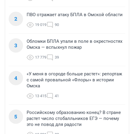
ПВО отражает атаку БПЛА в Омской области
2
19 019
90
Обломки БПЛА упали в поле в окрестностях
3
Омска — вспыхнул пожар
17 779
39
«У меня в огороде больше растет»: репортаж
4
с самой провальной «Флоры» в истории
Омска
13 415
41
Российскому образованию конец? В стране
5
растет число стобалльников ЕГЭ — почему
это не повод для радости