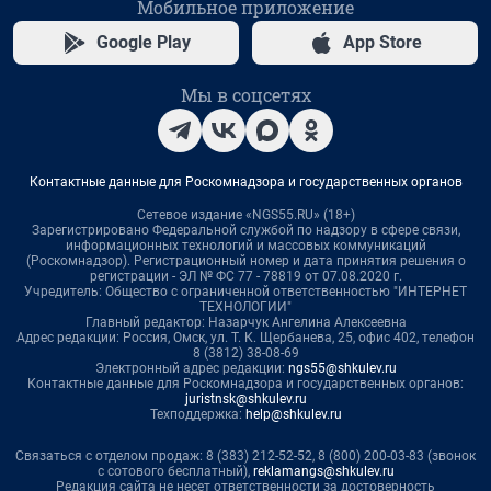
Мобильное приложение
Google Play
App Store
Мы в соцсетях
Контактные данные для Роскомнадзора и государственных органов
Сетевое издание «NGS55.RU» (18+)
Зарегистрировано Федеральной службой по надзору в сфере связи,
информационных технологий и массовых коммуникаций
(Роскомнадзор). Регистрационный номер и дата принятия решения о
регистрации - ЭЛ № ФС 77 - 78819 от 07.08.2020 г.
Учредитель: Общество с ограниченной ответственностью "ИНТЕРНЕТ
ТЕХНОЛОГИИ"
Главный редактор: Назарчук Ангелина Алексеевна
Адрес редакции: Россия, Омск, ул. Т. К. Щербанева, 25, офис 402, телефон
8 (3812) 38-08-69
Электронный адрес редакции:
ngs55@shkulev.ru
Контактные данные для Роскомнадзора и государственных органов:
juristnsk@shkulev.ru
Техподдержка:
help@shkulev.ru
Связаться с отделом продаж: 8 (383) 212-52-52, 8 (800) 200-03-83 (звонок
с сотового бесплатный),
reklamangs@shkulev.ru
Редакция сайта не несет ответственности за достоверность