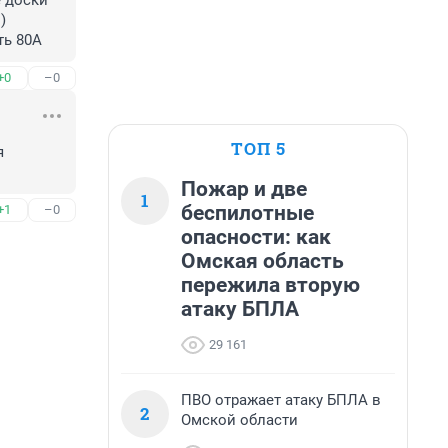
 доски 
 
ть 80А
+0
–0
ТОП 5
 
Пожар и две
1
беспилотные
+1
–0
опасности: как
Омская область
пережила вторую
атаку БПЛА
29 161
ПВО отражает атаку БПЛА в
2
Омской области