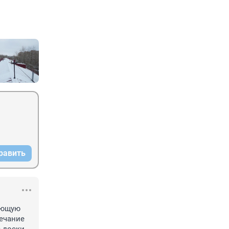
равить
яющую 
ечание 