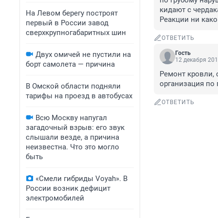
по грубому нару
кидают с чердак
На Левом берегу построят
Реакции ни како
первый в России завод
сверхкрупногабаритных шин
ОТВЕТИТЬ
Гость
Двух омичей не пустили на
12 декабря 201
борт самолета — причина
Ремонт кровли, с
организация по
В Омской области подняли
тарифы на проезд в автобусах
ОТВЕТИТЬ
Всю Москву напугал
загадочный взрыв: его звук
слышали везде, а причина
неизвестна. Что это могло
быть
«Смели гибриды Voyah». В
России возник дефицит
электромобилей