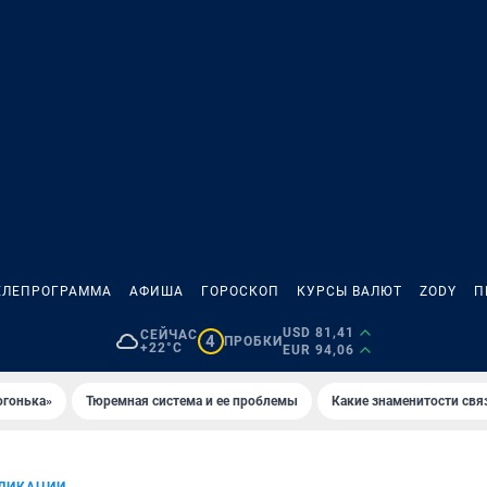
ЕЛЕПРОГРАММА
АФИША
ГОРОСКОП
КУРСЫ ВАЛЮТ
ZODY
П
USD 81,41
СЕЙЧАС
4
ПРОБКИ
+22°C
EUR 94,06
огонька»
Тюремная система и ее проблемы
Какие знаменитости свя