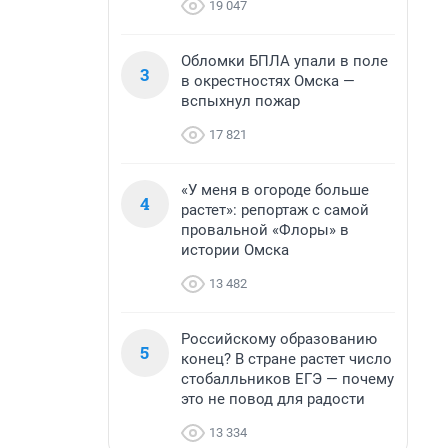
19 047
Обломки БПЛА упали в поле
3
в окрестностях Омска —
вспыхнул пожар
17 821
«У меня в огороде больше
4
растет»: репортаж с самой
провальной «Флоры» в
истории Омска
13 482
Российскому образованию
5
конец? В стране растет число
стобалльников ЕГЭ — почему
это не повод для радости
13 334