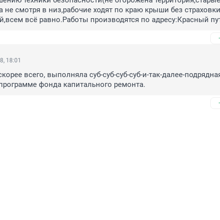
шению техники безопасности(не огорожена территория,старые
а не смотря в низ,рабочие ходят по краю крыши без страховки)
й,всем всё равно.Работы производятся по адресу:Красный пу
8, 18:01
корее всего, выполняла суб-суб-суб-суб-и-так-далее-подрядная
 программе фонда капитального ремонта.