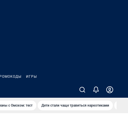
РОМОКОДЫ
ИГРЫ
заны с Омском: тест
Дети стали чаще травиться наркотиками
Появя