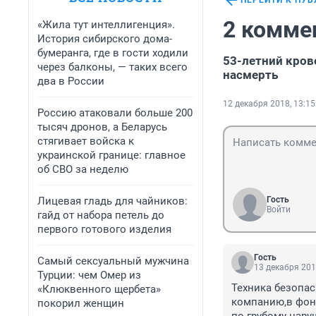
ПЕРЕЙТИ К ПУ
2 комме
«Жила тут интеллигенция».
История сибирского дома-
бумеранга, где в гости ходили
53-летний кров
через балконы, — таких всего
насмерть
два в России
12 декабря 2018, 13:15
Россию атаковали больше 200
тысяч дронов, а Беларусь
стягивает войска к
украинской границе: главное
об СВО за неделю
Лицевая гладь для чайников:
Гость
Войти
гайд от набора петель до
первого готового изделия
Гость
Самый сексуальный мужчина
13 декабря 201
Турции: чем Омер из
Техника безопас
«Клюквенного щербета»
компанию,в фонд
покорил женщин