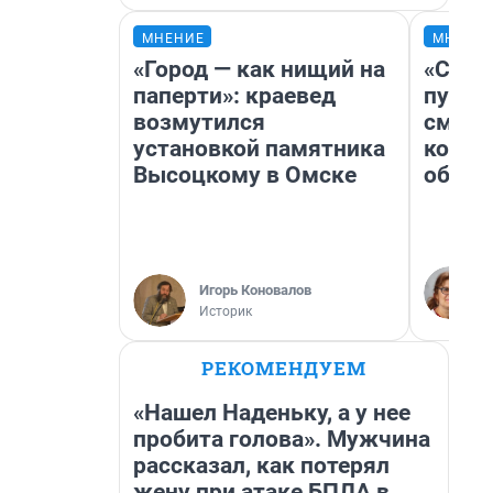
МНЕНИЕ
МНЕНИ
«Город — как нищий на
«Спут
паперти»: краевед
пургу»
возмутился
смерт
установкой памятника
котор
Высоцкому в Омске
обнар
Игорь Коновалов
Историк
РЕКОМЕНДУЕМ
«Нашел Наденьку, а у нее
пробита голова». Мужчина
рассказал, как потерял
жену при атаке БПЛА в