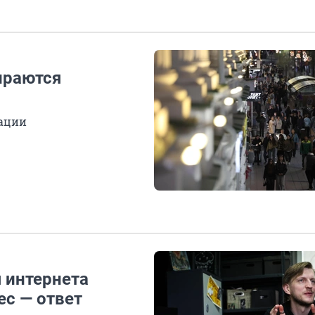
ираются
ации
я интернета
ес — ответ