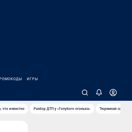
РОМОКОДЫ
ИГРЫ
, что известно
Разбор ДТП у «Голубого огонька»
Тюремная система