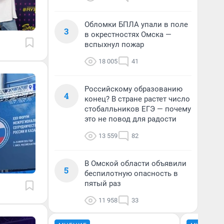
Обломки БПЛА упали в поле
3
в окрестностях Омска —
вспыхнул пожар
18 005
41
Российскому образованию
4
конец? В стране растет число
стобалльников ЕГЭ — почему
это не повод для радости
13 559
82
В Омской области объявили
5
беспилотную опасность в
пятый раз
11 958
33