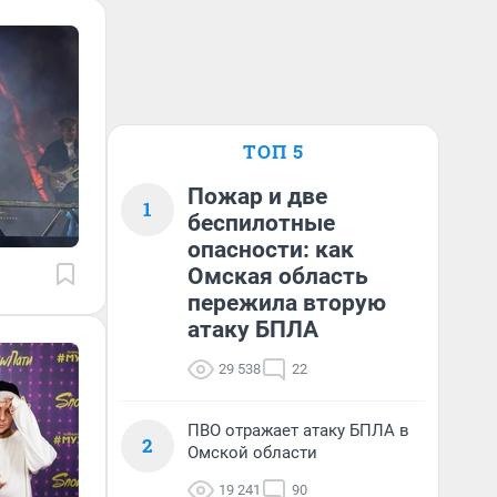
ТОП 5
Пожар и две
1
беспилотные
опасности: как
Омская область
пережила вторую
атаку БПЛА
29 538
22
ПВО отражает атаку БПЛА в
2
Омской области
19 241
90