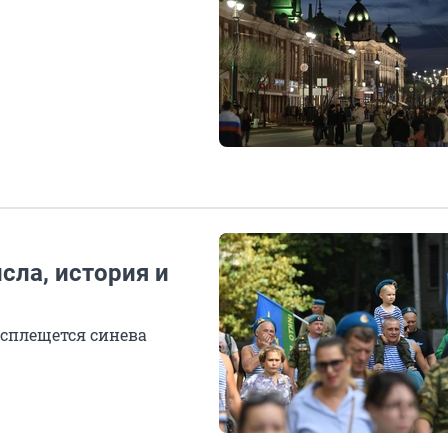
исла, история и
асплещется синева