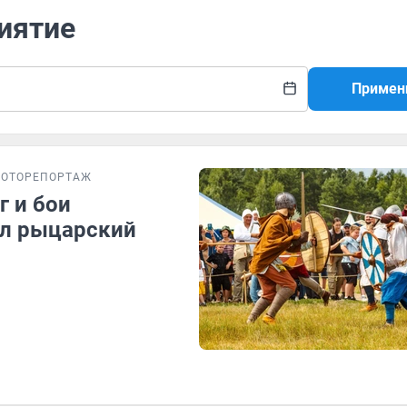
иятие
Примен
ФОТОРЕПОРТАЖ
г и бои
ел рыцарский