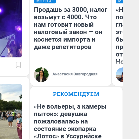
МНЕНИЕ
МНЕНИЕ
Продашь за 3000, налог
«Никог
возьмут с 4000. Что
победи
нам готовит новый
главны
налоговый закон — он
этого г
коснется импорта и
бьет р
даже репетиторов
прокат
отзыв 
Нолана
Ст
Анастасия Завгородняя
Эк
РЕКОМЕНДУЕМ
«Не вольеры, а камеры
пыток»: девушка
пожаловалась на
состояние экопарка
«Лотос» в Уссурийске