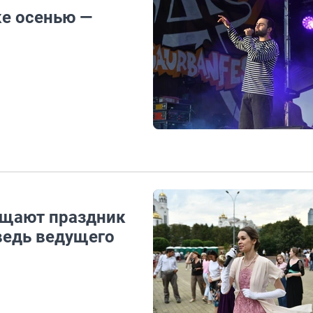
ке осенью —
ащают праздник
оведь ведущего