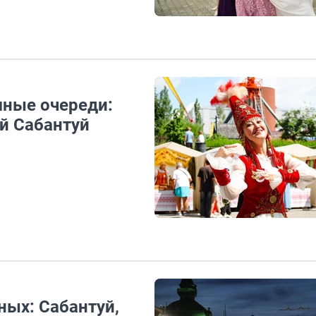
мные очереди:
й Сабантуй
ных: Сабантуй,