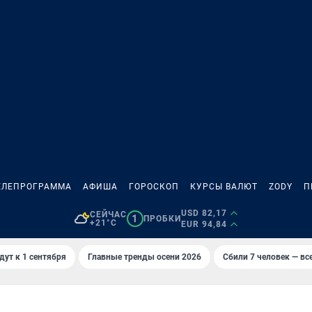
ЕЛЕПРОГРАММА
АФИША
ГОРОСКОП
КУРСЫ ВАЛЮТ
ZODY
П
USD 82,17
СЕЙЧАС
1
ПРОБКИ
+21°C
EUR 94,84
дут к 1 сентября
Главные тренды осени 2026
Сбили 7 человек — все