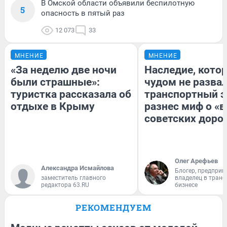
В Омской области объявили беспилотную
5
опасность в пятый раз
12 073
33
МНЕНИЕ
МНЕНИЕ
«За неделю две ночи
Наследие, кото
были страшные»:
чудом не разва
туристка рассказала об
транспортный э
отдыхе в Крыму
разнес миф о «
советских доро
Олег Арефьев
Александра Исмайлова
Блогер, предприн
заместитель главного
владелец в тран
редактора 63.RU
бизнесе
РЕКОМЕНДУЕМ