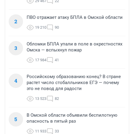
29 467
22
ПВО отражает атаку БПЛА в Омской области
2
19 210
90
Обломки БПЛА упали в поле в окрестностях
3
Омска — вспыхнул пожар
17 984
41
Российскому образованию конец? В стране
4
растет число стобалльников ЕГЭ — почему
это не повод для радости
13 523
82
В Омской области объявили беспилотную
5
опасность в пятый раз
11 933
33