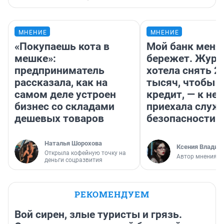
МНЕНИЕ
МНЕНИЕ
«Покупаешь кота в
Мой банк меня
мешке»:
бережет. Журн
предприниматель
хотела снять 2
рассказала, как на
тысяч, чтобы п
самом деле устроен
кредит, — к не
бизнес со складами
приехала служ
дешевых товаров
безопасности
Наталья Шорохова
Ксения Владим
Открыла кофейную точку на
Автор мнения
деньги соцразвития
РЕКОМЕНДУЕМ
Вой сирен, злые туристы и грязь.