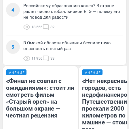
Российскому образованию конец? В стране
4
растет число стобалльников ЕГЭ — почему это
не повод для радости
13 555
82
В Омской области объявили беспилотную
5
опасность в пятый раз
11 956
33
МНЕНИЕ
МНЕНИЕ
«Финал не совпал с
«Нет некрасивы
ожиданиями»: стоит ли
городов, есть
смотреть фильм
недофинансиро
«Старый орел» на
Путешественни
большом экране —
проехали 2000
честная рецензия
километров по 
машине — стоил