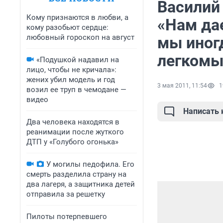
Василий
Кому признаются в любви, а
«Нам да
кому разобьют сердце:
любовный гороскоп на август
мы иног
легкомы
«Подушкой надавил на
лицо, чтобы не кричала»:
жених убил модель и год
3 мая 2011, 11:54
1
возил ее труп в чемодане —
видео
Написать
Два человека находятся в
реанимации после жуткого
ДТП у «Голубого огонька»
У могилы педофила. Его
смерть разделила страну на
два лагеря, а защитника детей
отправила за решетку
Пилоты потерпевшего