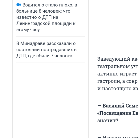
Водителю стало плохо, в
больнице 8 человек: что
известно о ДТП на
Ленинградской площади к
этому часу
В Минздраве рассказали о
состоянии пострадавших в
ДТП, где сбили 7 человек
Заведующий каф
театральном уч
активно играет
гастроли, а со
и настоящего ха
—
Василий Семе
«Посвящение Еве
значит?
— Играем мы это