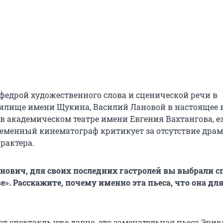
едрой художественного слова и сценической речи в
илище имени Щукина, Василий Лановой в настоящее 
 в академическом театре имени Евгения Вахтангова, е
временный кинематограф критикует за отсутствие дра
рактера.
нович, для своих последних гастролей вы выбрали с
». Расскажите, почему именно эта пьеса, что она для
т спектакль уже давно, это замечательная пьеса Эрик