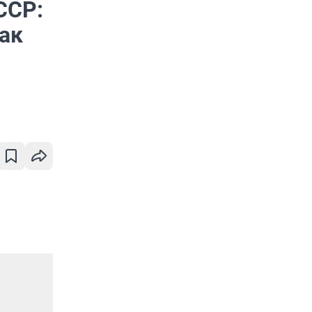
ССР:
ак