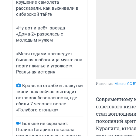
крушение самолета
рассказали, как выживали в
сибирской тайге
«Ну вот и всё»: звезда
«Дома-2» развелась с
молодым мужем
«Меня годами преследует
бывшая любовница мужа: она
портит жилье и угрожает».
Реальная история
Источник: 
Mos.ru, CC B
Кровь на столбе и лоскутки
ткани: как сейчас выглядит
островок безопасности, где
Современному к
сбили 7 человек возле
советского кин
«Голубого огонька»
стал воплощени
поколений зрит
Больше не скрывает:
Курагина, князя
Полина Гагарина показала
только мечтать.
романтичные кадры с новым