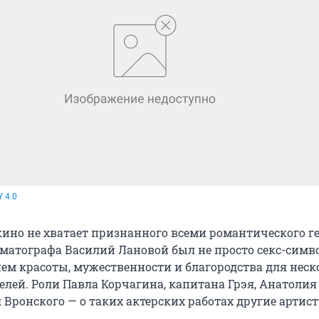
Y 4.0
ино не хватает признанного всеми романтического ге
ематографа Василий Лановой был не просто секс-симв
ем красоты, мужественности и благородства для неск
елей. Роли Павла Корчагина, капитана Грэя, Анатолия
 Вронского — о таких актерских работах другие артис