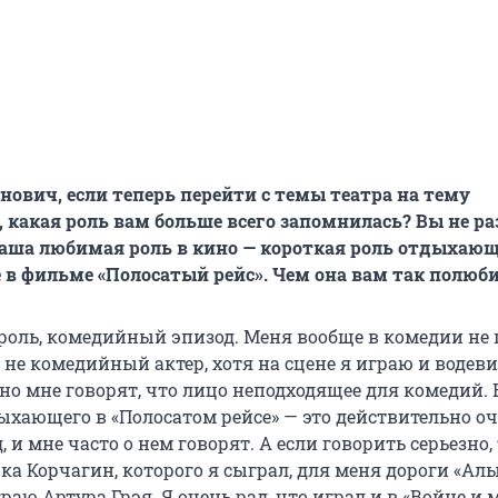
нович, если теперь перейти с темы театра на тему
 какая роль вам больше всего запомнилась? Вы не ра
ваша любимая роль в кино — короткая роль отдыхающ
 в фильме «Полосатый рейс». Чем она вам так полюб
 роль, комедийный эпизод. Меня вообще в комедии не 
я не комедийный актер, хотя на сцене я играю и водеви
ино мне говорят, что лицо неподходящее для комедий.
дыхающего в «Полосатом рейсе» — это действительно о
 и мне часто о нем говорят. А если говорить серьезно,
ка Корчагин, которого я сыграл, для меня дороги «Ал
граю Артура Грэя. Я очень рад, что играл и в «Войне и м