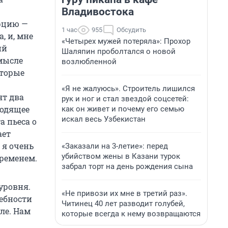
Владивостока
урцию —
1 час
955
Обсудить
, и, мне
«Четырех мужей потеряла»: Прохор
ий
Шаляпин проболтался о новой
смысле
возлюбленной
оторые
«Я не жалуюсь». Строитель лишился
ят два
рук и ног и стал звездой соцсетей:
ходящее
как он живет и почему его семью
искал весь Узбекистан
а пьеса о
ает
 я очень
«Заказали на 3-летие»: перед
убийством жены в Казани турок
временем.
забрал торт на день рождения сына
уровня.
«Не привози их мне в третий раз».
ебности
Читинец 40 лет разводит голубей,
ле. Нам
которые всегда к нему возвращаются