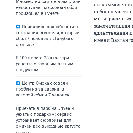
Множество сайтов враз стали
легкомысленно к
недоступны: массовый сбой
небольшую траг
произошел в Рунете
мы играем пьесу
замечательная 
Появились подробности о
единственная п
состоянии водителя, который
сбил 7 человек у «Голубого
имени Вахтанго
огонька»
В 100 г всего 23 ккал: три
рецепта с главным летним
продуктом
Центр Омска сковали
пробки из-за аварии, в
которой сбили 7 человек
Приехать в парк на Drivee и
уехать с подарком: сервис
устраивает сюрпризы для
омичей все выходные августа