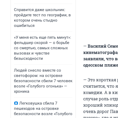
Справится даже школьник:
пройдите тест по географии, в
котором очень стыдно
ошибиться
«У меня есть еще пять минут»:
фельдшер скорой — о борьбе
—
Василий Семе
со смертью, самых сложных
кинематографа,
вызовах и чувстве
заявляли, что 
безысходности
одесском пляже
Людей снесло вместе со
светофором: на островке
— Это короткая
безопасности сбили 7 человек
считается, что 
возле «Голубого огонька» —
хроника
комедии. А в к
случае роль от
Легковушка сбила 7
хороший эпизод,
пешеходов на островке
очень дорог Пав
безопасности возле «Голубого
паруса», где я и