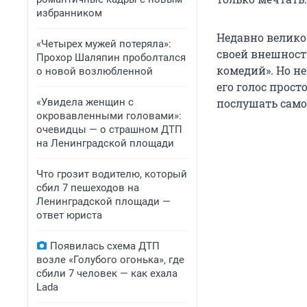
избранником
Недавно велико
«Четырех мужей потеряла»:
своей внешност
Прохор Шаляпин проболтался
комедий». Но н
о новой возлюбленной
его голос прост
«Увидела женщин с
послушать сам
окровавленными головами»:
очевидцы — о страшном ДТП
на Ленинградской площади
Что грозит водителю, который
сбил 7 пешеходов на
Ленинградской площади —
ответ юриста
Появилась схема ДТП
возле «Голубого огонька», где
сбили 7 человек — как ехала
Lada