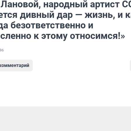
 Лановой, народный артист С
ется дивный дар — жизнь, и к
да безответственно и
сленно к этому относимся!»
96
 комментарий