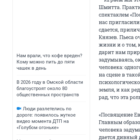
Шмитта. Практи
спектаклем «По
нас пригласили
сдается, прили
Князев. Пьеса 
жизни и о том,
дарит нам прир
Нам врали, что кофе вреден?
задумываясь, о
Кому можно пить до пяти
человека: одног
чашек в день
на сцене в тако
психологической
В 2026 году в Омской области
благоустроят около 80
земля, и как ре
общественных пространств
рад, что эта ро
Люди разлетелись по
«Посвящение Еве
дороге: появилось жуткое
видео момента ДТП на
Главным образо
«Голубом огоньке»
человека задума
дается дивный 