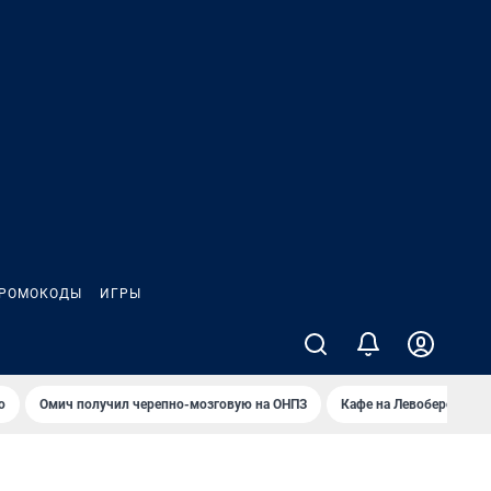
РОМОКОДЫ
ИГРЫ
о
Омич получил черепно-мозговую на ОНПЗ
Кафе на Левобережье в