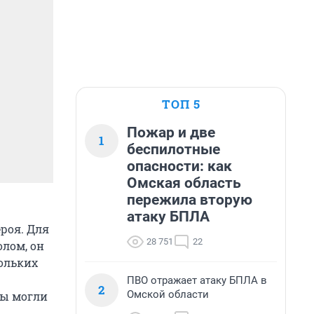
ТОП 5
Пожар и две
1
беспилотные
опасности: как
Омская область
пережила вторую
атаку БПЛА
роя.
Для
28 751
22
олом, он
ольких
ПВО отражает атаку БПЛА в
2
Омской области
ты могли