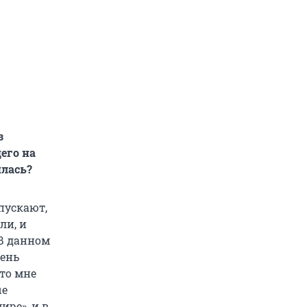
з
его на
илась?
пускают,
ли, и
 В данном
чень
 то мне
ые
ире», и в