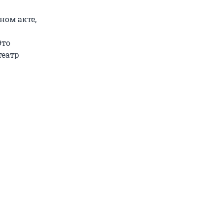
ном акте,
Это
театр