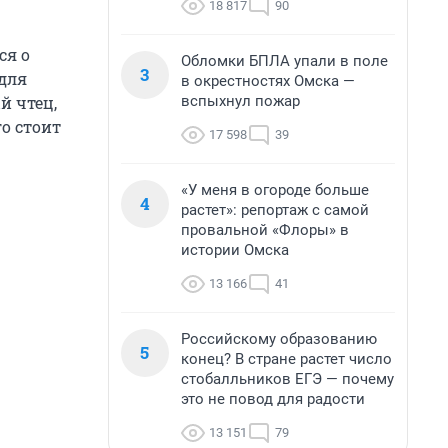
18 817
90
ся о
Обломки БПЛА упали в поле
3
 для
в окрестностях Омска —
вспыхнул пожар
й чтец,
о стоит
17 598
39
«У меня в огороде больше
4
растет»: репортаж с самой
провальной «Флоры» в
истории Омска
13 166
41
Российскому образованию
5
конец? В стране растет число
стобалльников ЕГЭ — почему
это не повод для радости
13 151
79