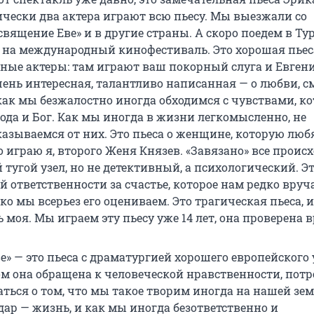
чески два актера играют всю пьесу. Мы выезжали со
священие Еве» и в другие страны. А скоро поедем в Т
 на международный кинофестиваль. Это хорошая пьеса
чные актеры: там играют ваш покорный слуга и Евген
очень интересная, талантливо написанная — о любви, 
 как мы безжалостно иногда обходимся с чувствами, к
ода и Бог. Как мы иногда в жизни легкомысленно, не
казываемся от них. Это пьеса о женщине, которую люб
о играю я, второго Женя Князев. «Завязано» все проис
й тугой узел, но не детективный, а психологический. Эт
 ответственности за счастье, которое нам редко вруч
дко мы всерьез его оцениваем. Это трагическая пьеса, и
ль моя. Мы играем эту пьесу уже 14 лет, она проверена 
» — это пьеса с драматургией хорошего европейского 
м она обращена к человеческой нравственности, потр
ться о том, что мы такое творим иногда на нашей зем
дар — жизнь, и как мы иногда безответственно и