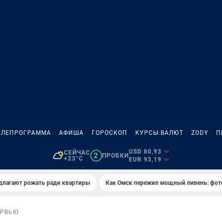
ЕЛЕПРОГРАММА
АФИША
ГОРОСКОП
КУРСЫ ВАЛЮТ
ZODY
П
USD 80,93
СЕЙЧАС
2
ПРОБКИ
+23°C
EUR 93,19
длагают рожать ради квартиры
Как Омск пережил мощный ливень: фот
ЕРВЬЮ