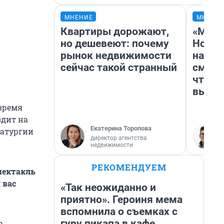
МНЕНИЕ
МНЕНИ
Квартиры дорожают,
«Мы в
но дешевеют: почему
Нолан
рынок недвижимости
настр
сейчас такой странный
смотр
чтобы
выгля
время
здит на
Екатерина Торопова
матургии
директор агентства
недвижимости
РЕКОМЕНДУЕМ
пектакль
 вас
«Так неожиданно и
приятно». Героиня мема
вспомнила о съемках с
гуру пикапа в кафе
а