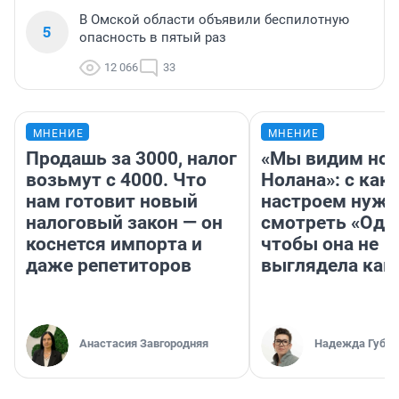
В Омской области объявили беспилотную
5
опасность в пятый раз
12 066
33
МНЕНИЕ
МНЕНИЕ
Продашь за 3000, налог
«Мы видим нов
возьмут с 4000. Что
Нолана»: с как
нам готовит новый
настроем нужн
налоговый закон — он
смотреть «Оди
коснется импорта и
чтобы она не
даже репетиторов
выглядела как
Анастасия Завгородняя
Надежда Губар