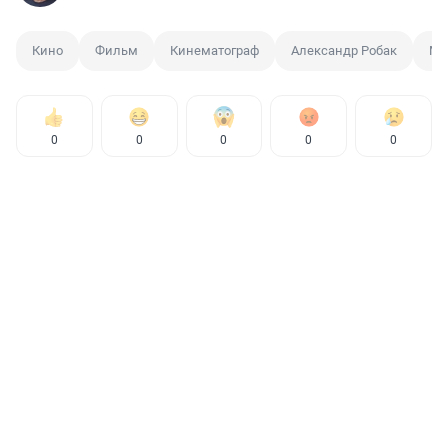
Кино
Фильм
Кинематограф
Александр Робак
Ма
0
0
0
0
0