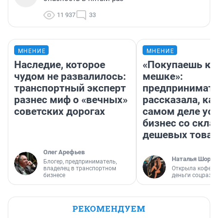
11 937
33
МНЕНИЕ
МНЕНИЕ
Наследие, которое
«Покупаешь ко
чудом не развалилось:
мешке»:
транспортный эксперт
предпринимат
разнес миф о «вечных»
рассказала, как
советских дорогах
самом деле ус
бизнес со скл
дешевых това
Олег Арефьев
Наталья Шорох
Блогер, предприниматель,
владелец в транспортном
Открыла кофейн
бизнесе
деньги соцразв
РЕКОМЕНДУЕМ