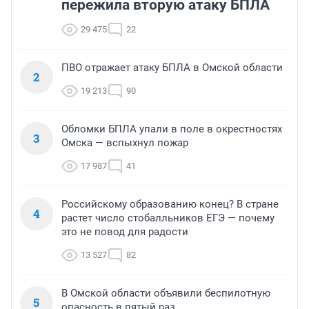
пережила вторую атаку БПЛА
29 475
22
ПВО отражает атаку БПЛА в Омской области
2
19 213
90
Обломки БПЛА упали в поле в окрестностях
3
Омска — вспыхнул пожар
17 987
41
Российскому образованию конец? В стране
4
растет число стобалльников ЕГЭ — почему
это не повод для радости
13 527
82
В Омской области объявили беспилотную
5
опасность в пятый раз