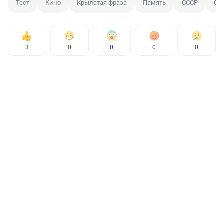
Тест
Кино
Крылатая фраза
Память
СССР
Со
3
0
0
0
0