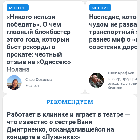
МНЕНИЕ
МНЕНИЕ
«Никого нельзя
Наследие, кото
победить». О чем
чудом не разва
главный блокбастер
транспортный э
этого года, который
разнес миф о «
бьет рекорды в
советских доро
прокате: честный
отзыв на «Одиссею»
Нолана
Олег Арефьев
Блогер, предприн
Стас Соколов
владелец в тран
Эксперт
бизнесе
РЕКОМЕНДУЕМ
Работает в клинике и играет в театре —
что известно о сестре Вани
Дмитриенко, оскандалившейся на
концерте в «Лужниках»