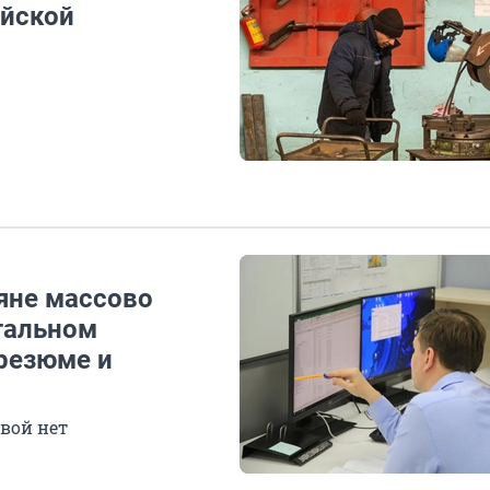
ийской
яне массово
отальном
 резюме и
овой нет