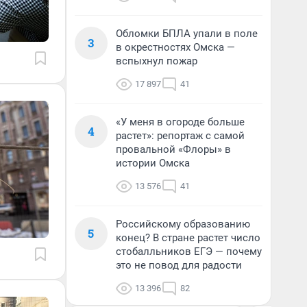
Обломки БПЛА упали в поле
3
в окрестностях Омска —
вспыхнул пожар
17 897
41
«У меня в огороде больше
4
растет»: репортаж с самой
провальной «Флоры» в
истории Омска
13 576
41
Российскому образованию
5
конец? В стране растет число
стобалльников ЕГЭ — почему
это не повод для радости
13 396
82