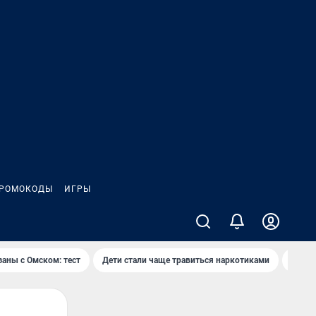
РОМОКОДЫ
ИГРЫ
заны с Омском: тест
Дети стали чаще травиться наркотиками
Появя