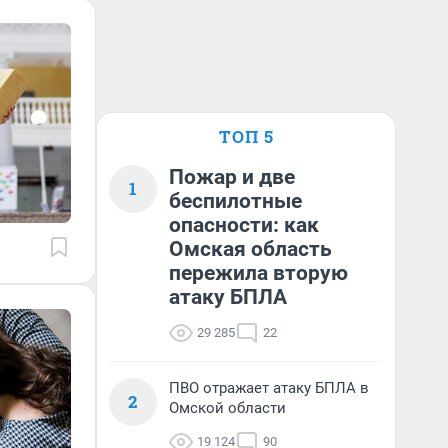
ТОП 5
Пожар и две
1
беспилотные
опасности: как
Омская область
пережила вторую
атаку БПЛА
29 285
22
ПВО отражает атаку БПЛА в
2
Омской области
19 124
90