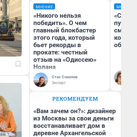
МНЕНИЕ
МНЕНИЕ
«Никого нельзя
«Спутал
победить». О чем
пургу».
главный блокбастер
смерте
этого года, который
которы
бьет рекорды в
обнару
прокате: честный
отзыв на «Одиссею»
Нолана
Ир
Гл
Стас Соколов
«Р
Эксперт
Во
РЕКОМЕНДУЕМ
«Вам зачем он?»: дизайнер
из Москвы за свои деньги
восстанавливает дом в
деревне Архангельской