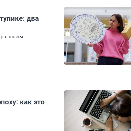
тупике: два
прогнозом
поху: как это