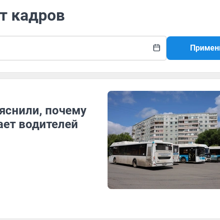
т кадров
Примен
яснили, почему
ает водителей