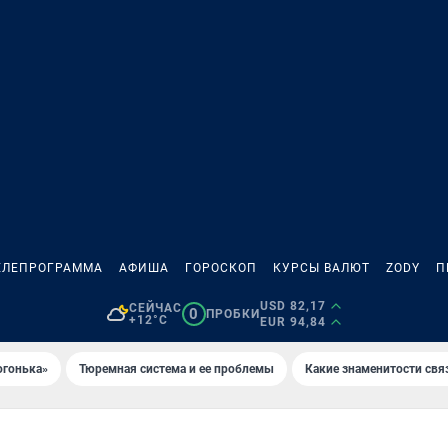
ЕЛЕПРОГРАММА
АФИША
ГОРОСКОП
КУРСЫ ВАЛЮТ
ZODY
П
USD 82,17
СЕЙЧАС
0
ПРОБКИ
+12°C
EUR 94,84
огонька»
Тюремная система и ее проблемы
Какие знаменитости свя