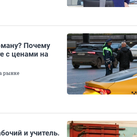
рману? Почему
е с ценами на
на рынке
бочий и учитель.