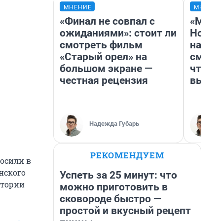
МНЕНИЕ
МНЕНИ
«Финал не совпал с
«Мы в
ожиданиями»: стоит ли
Нолан
смотреть фильм
настр
«Старый орел» на
смотр
большом экране —
чтобы
честная рецензия
выгля
Надежда Губарь
РЕКОМЕНДУЕМ
росили в
нского
Успеть за 25 минут: что
атории
можно приготовить в
сковороде быстро —
простой и вкусный рецепт