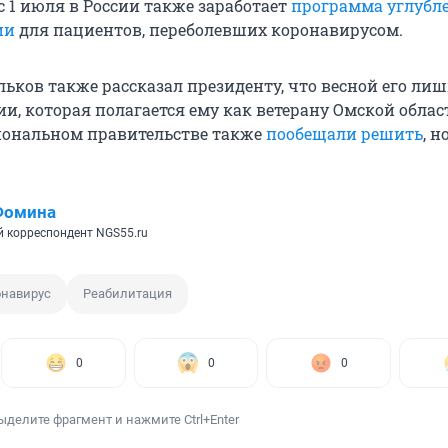
с 1 июля в России также заработает
программа углубл
ии
для пациентов, переболевших коронавирусом.
ьков также рассказал президенту, что весной его ли
и, которая полагается ему как ветерану Омской облас
иональном правительстве также
пообещали решить
, н
Фомина
 корреспондент NGS55.ru
онавирус
Реабилитация
0
0
0
ыделите фрагмент и нажмите Ctrl+Enter