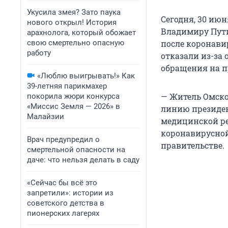
Укусила змея? Зато паука
Сегодня, 30 ию
нового открыл! История
Владимиру Пути
арахнолога, который обожает
свою смертельно опасную
после коронавир
работу
отказали из-за 
обращения на п
«Люблю выигрывать!» Как
39-летняя парикмахер
— Житель Омско
покорила жюри конкурса
«Миссис Земля — 2026» в
линию президен
Малайзии
медицинской ре
коронавирусной
Врач предупредил о
правительстве.
смертельной опасности на
даче: что нельзя делать в саду
«Сейчас бы всё это
запретили»: истории из
советского детства в
пионерских лагерях