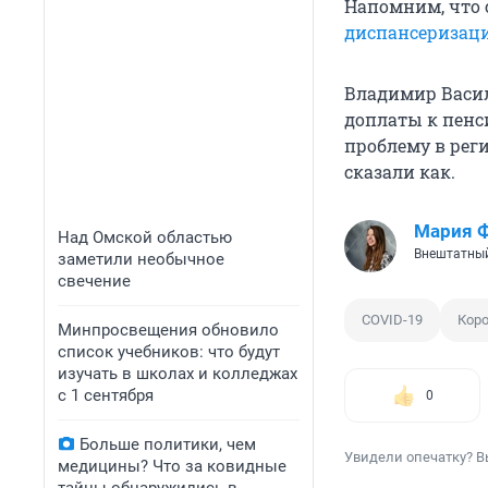
Напомним, что 
диспансеризац
Владимир Васил
доплаты к пенси
проблему в рег
сказали как.
Мария 
Над Омской областью
Внештатный
заметили необычное
свечение
COVID-19
Кор
Минпросвещения обновило
список учебников: что будут
изучать в школах и колледжах
с 1 сентября
0
Больше политики, чем
Увидели опечатку? В
медицины? Что за ковидные