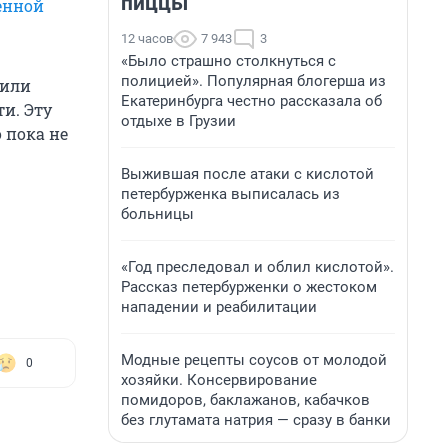
пиццы
енной
12 часов
7 943
3
«Было страшно столкнуться с
полицией». Популярная блогерша из
шили
Екатеринбурга честно рассказала об
ти. Эту
отдыхе в Грузии
о пока не
Выжившая после атаки с кислотой
петербурженка выписалась из
больницы
«Год преследовал и облил кислотой».
Рассказ петербурженки о жестоком
нападении и реабилитации
Модные рецепты соусов от молодой
0
хозяйки. Консервирование
помидоров, баклажанов, кабачков
без глутамата натрия — сразу в банки