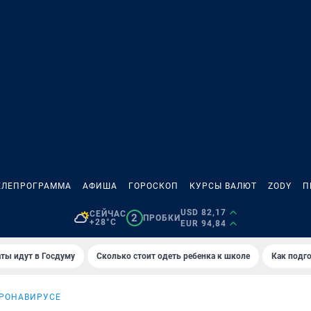
ЕЛЕПРОГРАММА
АФИША
ГОРОСКОП
КУРСЫ ВАЛЮТ
ZODY
П
USD 82,17
СЕЙЧАС
2
ПРОБКИ
+28°C
EUR 94,84
ты идут в Госдуму
Сколько стоит одеть ребенка к школе
Как подго
ОРОНАВИРУСЕ