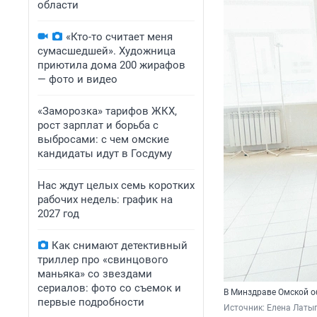
области
«Кто-то считает меня
сумасшедшей». Художница
приютила дома 200 жирафов
— фото и видео
«Заморозка» тарифов ЖКХ,
рост зарплат и борьба с
выбросами: с чем омские
кандидаты идут в Госдуму
Нас ждут целых семь коротких
рабочих недель: график на
2027 год
Как снимают детективный
триллер про «свинцового
маньяка» со звездами
сериалов: фото со съемок и
В Минздраве Омской о
первые подробности
Источник: 
Елена Латы