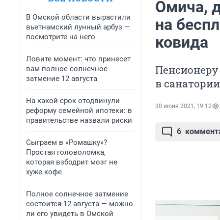
Омича, 
В Омской области вырастили
на бесп
вьетнамский лунный арбуз —
посмотрите на него
ковида
Ловите момент: что принесет
Пенсионеру
вам полное солнечное
затмение 12 августа
в санатории
На какой срок отодвинули
30 июня 2021, 19:12
реформу семейной ипотеки: в
правительстве назвали риски
6
коммент
Сыграем в «Ромашку»?
Простая головоломка,
которая взбодрит мозг не
хуже кофе
Полное солнечное затмение
состоится 12 августа — можно
ли его увидеть в Омской