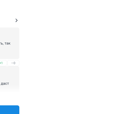
, так 
+1
–0
даст 
+4
–1