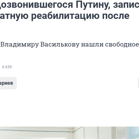
дозвонившегося Путину, запи
латную реабилитацию после
 Владимиру Василькову нашли свободное
6 639
ариев