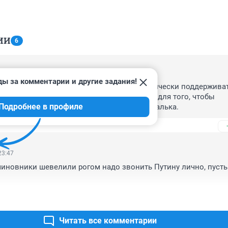
ИИ
6
0:31
ды за комментарии и другие задания!
особной части населения заботиться и всячески поддерживать
сим доход в мошну государства, видимо, для того, чтобы 
Подробнее в профиле
танавливали здоровье в санаториях. Печалька.
23:47
иновники шевелили рогом надо звонить Путину лично, пусть 
Читать все комментарии