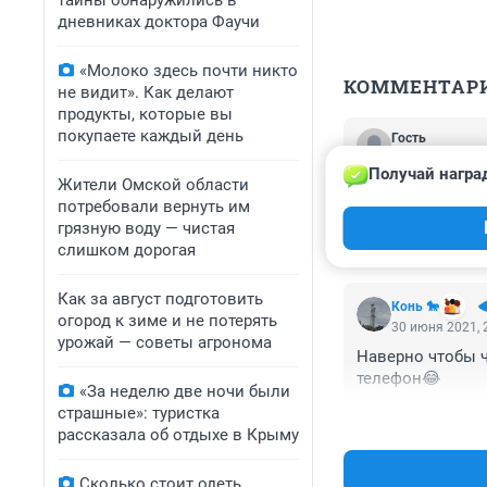
тайны обнаружились в
дневниках доктора Фаучи
«Молоко здесь почти никто
КОММЕНТАР
не видит». Как делают
продукты, которые вы
покупаете каждый день
Гость
1 июля 2021, 1
Получай награ
Жители Омской области
Надо о работосп
потребовали вернуть им
именно мы прино
грязную воду — чистая
пенсионеры восс
слишком дорогая
Как за август подготовить
Конь 🐎
огород к зиме и не потерять
30 июня 2021, 
урожай — советы агронома
Наверно чтобы ч
телефон😂
«За неделю две ночи были
страшные»: туристка
рассказала об отдыхе в Крыму
Сколько стоит одеть