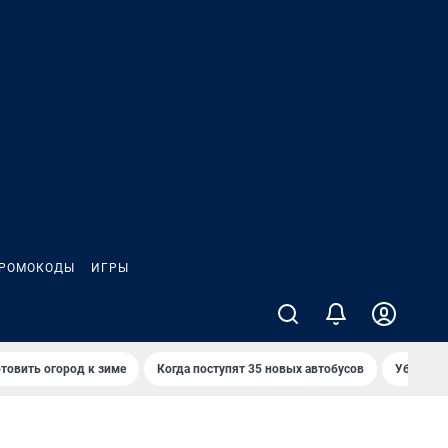
РОМОКОДЫ
ИГРЫ
товить огород к зиме
Когда поступят 35 новых автобусов
Убийца р