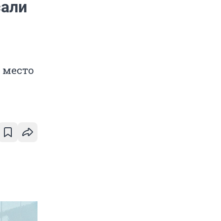
сали
 место