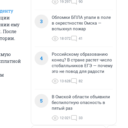
19 297
90
денту
ации
Обломки БПЛА упали в поле
3
в окрестностях Омска —
ении ему
вспыхнул пожар
. После
тории.
18 072
41
рямую
Российскому образованию
4
конец? В стране растет число
сплатной
стобалльников ЕГЭ — почему
это не повод для радости
ом
13 628
82
В Омской области объявили
5
беспилотную опасность в
пятый раз
12 021
33