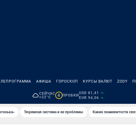
ЕЛЕПРОГРАММА
АФИША
ГОРОСКОП
КУРСЫ ВАЛЮТ
ZODY
П
USD 81,41
СЕЙЧАС
4
ПРОБКИ
+22°C
EUR 94,06
огонька»
Тюремная система и ее проблемы
Какие знаменитости свя