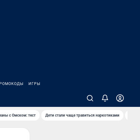
РОМОКОДЫ
ИГРЫ
заны с Омском: тест
Дети стали чаще травиться наркотиками
Появя