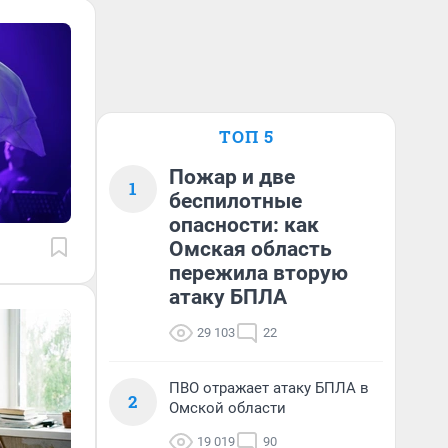
ТОП 5
Пожар и две
1
беспилотные
опасности: как
Омская область
пережила вторую
атаку БПЛА
29 103
22
ПВО отражает атаку БПЛА в
2
Омской области
19 019
90