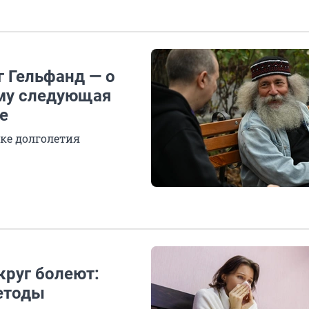
г Гельфанд — о
ему следующая
е
ке долголетия
округ болеют:
етоды