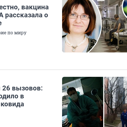
естно, вакцина
А рассказала о
е
вие по миру
 26 вызовов:
одило в
 ковида