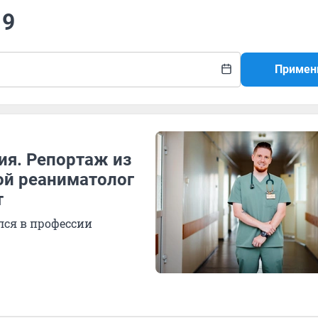
19
Примен
ия. Репортаж из
ой реаниматолог
т
лся в профессии