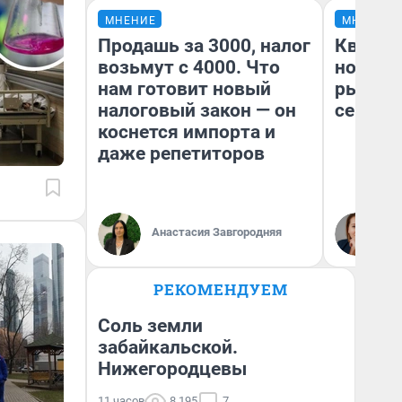
МНЕНИЕ
МНЕНИЕ
Продашь за 3000, налог
Кварти
возьмут с 4000. Что
но деш
нам готовит новый
рынок 
налоговый закон — он
сейчас
коснется импорта и
даже репетиторов
Ек
Анастасия Завгородняя
ди
не
РЕКОМЕНДУЕМ
Соль земли
забайкальской.
Нижегородцевы
11 часов
8 195
7