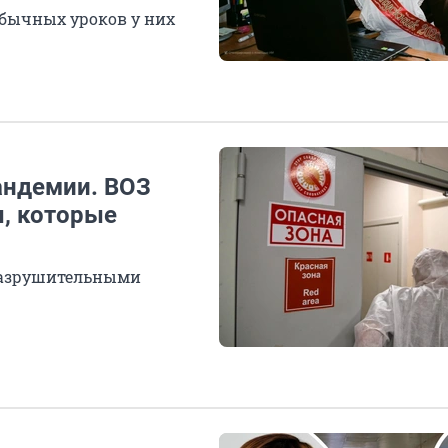
 обычных уроков у них
андемии. ВОЗ
, которые
разрушительными