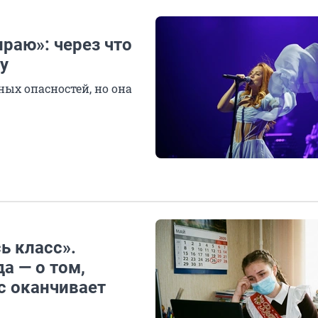
ираю»: через что
у
ых опасностей, но она
ь класс».
а — о том,
ас оканчивает