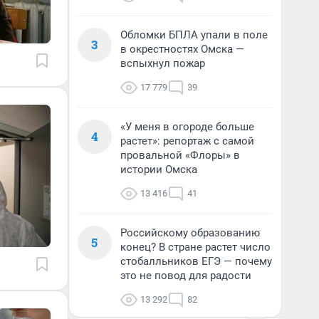
Обломки БПЛА упали в поле
3
в окрестностях Омска —
вспыхнул пожар
17 779
39
«У меня в огороде больше
4
растет»: репортаж с самой
провальной «Флоры» в
истории Омска
13 416
41
Российскому образованию
5
конец? В стране растет число
стобалльников ЕГЭ — почему
это не повод для радости
13 292
82