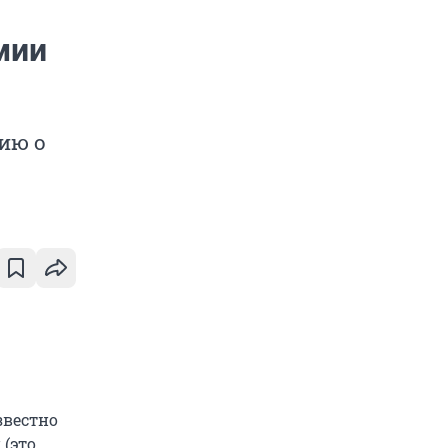
мии
ию о
звестно
(это