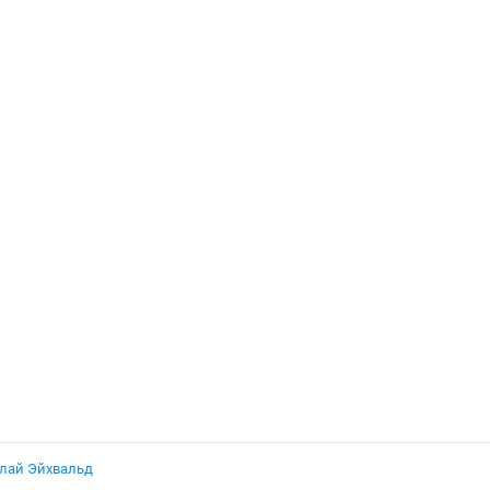
лай Эйхвальд