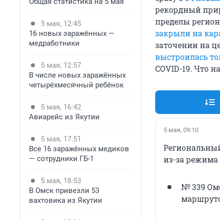
Общая статистика на 5 мая
рекордный прир
пределы регион
5 мая, 12:45
закрыли на ка
16 новых заражённых —
медработники
заточении на ц
выстроилась то
5 мая, 12:57
COVID-19. Что н
В числе новых заражённых
четырёхмесячный ребёнок
5 мая, 16:42
Авиарейс из Якутии
5 мая, 09:10
5 мая, 17:51
Региональный
Все 16 заражённых медиков
— сотрудники ГБ-1
из-за режима
5 мая, 18:53
№ 339 Омс
В Омск привезли 53
маршруто
вахтовика из Якутии