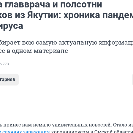
 главврача и полсотни
ов из Якутии: хроника панде
ируса
обирает всю самую актуальную информац
се в одном материале
6 773
тариев
 принес нам немало удивительных новостей. Стало и
х случаях заражения
коронавирусом в Омской области 