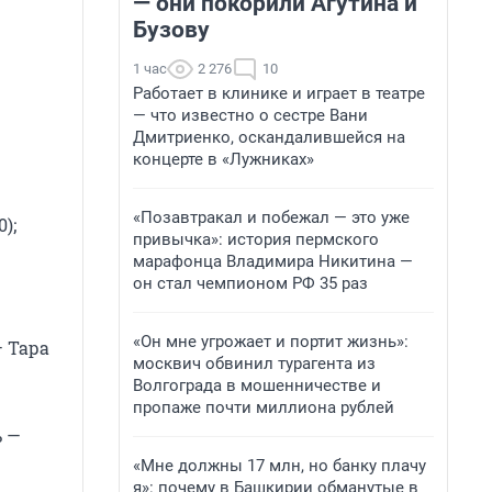
— они покорили Агутина и
Бузову
1 час
2 276
10
Работает в клинике и играет в театре
— что известно о сестре Вани
Дмитриенко, оскандалившейся на
концерте в «Лужниках»
«Позавтракал и побежал — это уже
);
привычка»: история пермского
марафонца Владимира Никитина —
он стал чемпионом РФ 35 раз
«Он мне угрожает и портит жизнь»:
— Тара
москвич обвинил турагента из
Волгограда в мошенничестве и
пропаже почти миллиона рублей
ь —
«Мне должны 17 млн, но банку плачу
я»: почему в Башкирии обманутые в