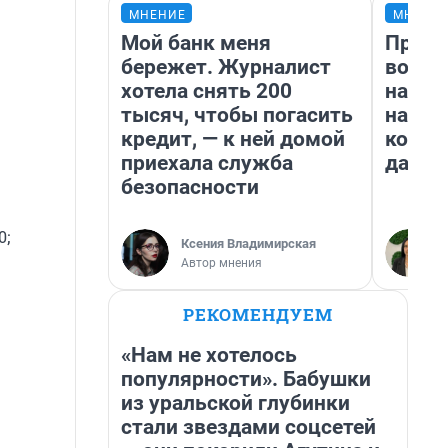
МНЕНИЕ
МНЕНИ
Мой банк меня
Прода
бережет. Журналист
возьм
хотела снять 200
нам г
тысяч, чтобы погасить
налог
кредит, — к ней домой
косне
приехала служба
даже 
безопасности
0;
Ксения Владимирская
Автор мнения
РЕКОМЕНДУЕМ
«Нам не хотелось
популярности». Бабушки
из уральской глубинки
стали звездами соцсетей