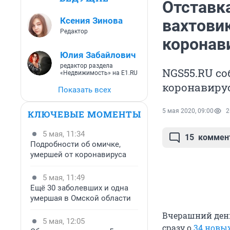
Отставка
Ксения Зинова
вахтовик
Редактор
коронав
Юлия Забайлович
редактор раздела
NGS55.RU с
«Недвижимость» на E1.RU
коронавиру
Показать всех
5 мая 2020, 09:00
2
КЛЮЧЕВЫЕ МОМЕНТЫ
5 мая, 11:34
15
коммен
Подробности об омичке,
умершей от коронавируса
5 мая, 11:49
Ещё 30 заболевших и одна
умершая в Омской области
Вчерашний день
5 мая, 12:05
сразу о
34 новы