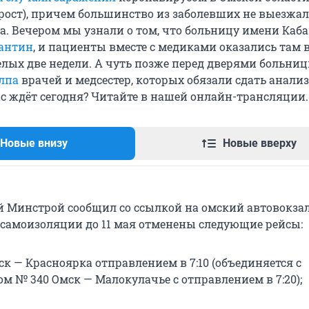
ост), причем большинство из заболевших не выезжал
а. Вечером мы узнали о том, что больницу имени Каб
рантин
, и пациенты вместе с медиками оказались там 
елых две недели. А чуть позже перед дверями больни
лпа
врачей и медсестер, которых обязали сдать анали
ас ждёт сегодня? Читайте в нашей онлайн-трансляции.
Новые внизу
Новые вверху
 Минстрой сообщил со ссылкой на омский автовокзал
 самоизоляции до 11 мая отменены следующие рейсы:
к — Красноярка отправлением в 7:10 (объединяется с
м № 340 Омск — Малокулачье с отправлением в 7:20);