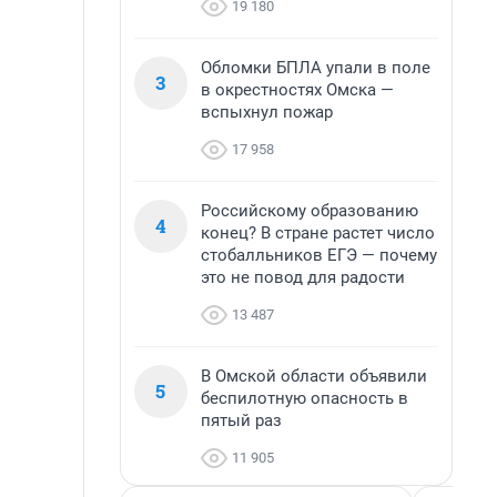
19 180
Обломки БПЛА упали в поле
3
в окрестностях Омска —
вспыхнул пожар
17 958
Российскому образованию
4
конец? В стране растет число
стобалльников ЕГЭ — почему
это не повод для радости
13 487
В Омской области объявили
5
беспилотную опасность в
пятый раз
11 905