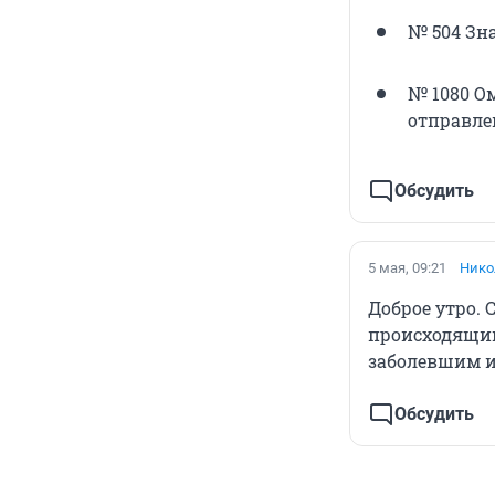
№ 504 Зна
№ 1080 О
отправле
Обсудить
5 мая, 09:21
Нико
Доброе утро. 
происходящим
заболевшим и
Обсудить