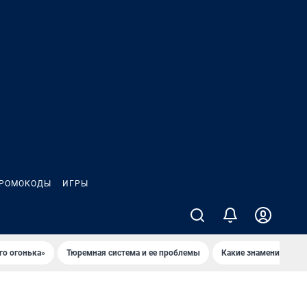
РОМОКОДЫ
ИГРЫ
го огонька»
Тюремная система и ее проблемы
Какие знаменитости 