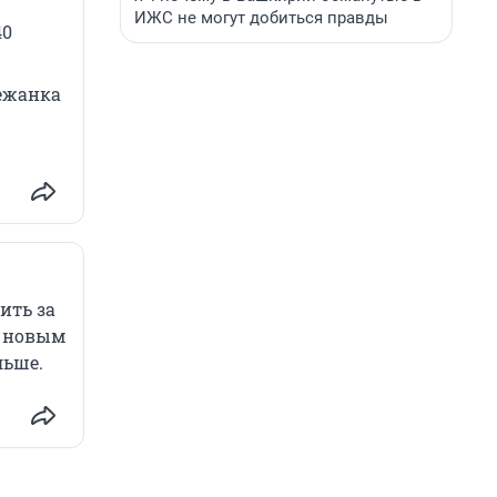
ИЖС не могут добиться правды
40
Лежанка
ить за
о новым
льше.