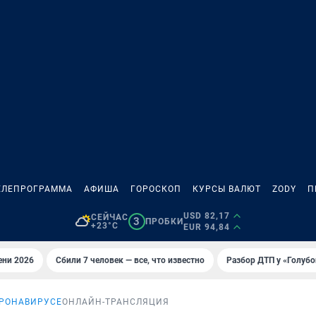
ЕЛЕПРОГРАММА
АФИША
ГОРОСКОП
КУРСЫ ВАЛЮТ
ZODY
П
USD 82,17
СЕЙЧАС
3
ПРОБКИ
+23°C
EUR 94,84
ени 2026
Сбили 7 человек — все, что известно
Разбор ДТП у «Голубо
ОРОНАВИРУСЕ
ОНЛАЙН-ТРАНСЛЯЦИЯ