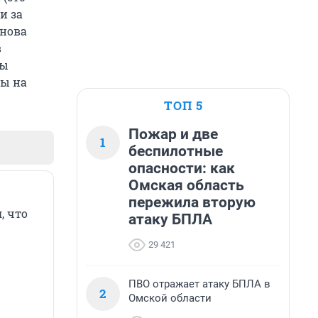
и за
анова
в
цы
зы на
ТОП 5
Пожар и две
1
беспилотные
опасности: как
Омская область
пережила вторую
, что
атаку БПЛА
29 421
ПВО отражает атаку БПЛА в
2
Омской области