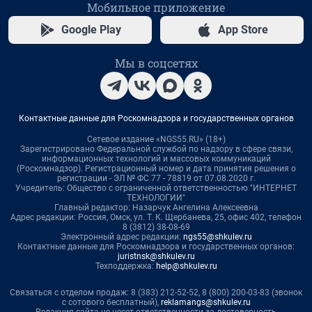
Мобильное приложение
Google Play
App Store
Мы в соцсетях
Контактные данные для Роскомнадзора и государственных органов
Сетевое издание «NGS55.RU» (18+)
Зарегистрировано Федеральной службой по надзору в сфере связи,
информационных технологий и массовых коммуникаций
(Роскомнадзор). Регистрационный номер и дата принятия решения о
регистрации - ЭЛ № ФС 77 - 78819 от 07.08.2020 г.
Учредитель: Общество с ограниченной ответственностью "ИНТЕРНЕТ
ТЕХНОЛОГИИ"
Главный редактор: Назарчук Ангелина Алексеевна
Адрес редакции: Россия, Омск, ул. Т. К. Щербанева, 25, офис 402, телефон
8 (3812) 38-08-69
Электронный адрес редакции:
ngs55@shkulev.ru
Контактные данные для Роскомнадзора и государственных органов:
juristnsk@shkulev.ru
Техподдержка:
help@shkulev.ru
Связаться с отделом продаж: 8 (383) 212-52-52, 8 (800) 200-03-83 (звонок
с сотового бесплатный),
reklamangs@shkulev.ru