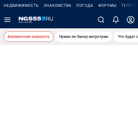
НЕДВИЖИМОСТЬ
ЗНАКОМСТВА
ПОГОДА
ФОРУМЫ
ТЕЛЕПР
Беспилотная опасность
Нужен ли Омску метротрам
Что будет 