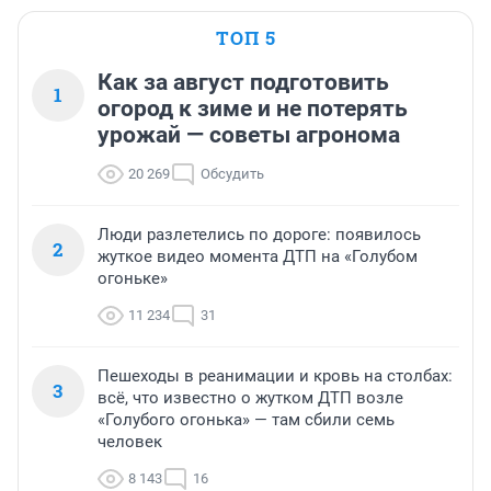
ТОП 5
Как за август подготовить
1
огород к зиме и не потерять
урожай — советы агронома
20 269
Обсудить
Люди разлетелись по дороге: появилось
2
жуткое видео момента ДТП на «Голубом
огоньке»
11 234
31
Пешеходы в реанимации и кровь на столбах:
3
всё, что известно о жутком ДТП возле
«Голубого огонька» — там сбили семь
человек
8 143
16