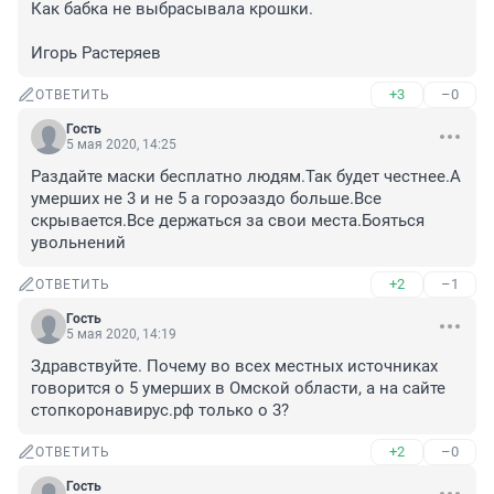
Как бабка не выбрасывала крошки.

Игорь Растеряев
+3
–0
ОТВЕТИТЬ
Гость
5 мая 2020, 14:25
Раздайте маски бесплатно людям.Так будет честнее.А 
умерших не 3 и не 5 а гороэаздо больше.Все 
скрывается.Все держаться за свои места.Бояться 
увольнений
+2
–1
ОТВЕТИТЬ
Гость
5 мая 2020, 14:19
Здравствуйте. Почему во всех местных источниках 
говорится о 5 умерших в Омской области, а на сайте 
стопкоронавирус.рф только о 3?
+2
–0
ОТВЕТИТЬ
Гость