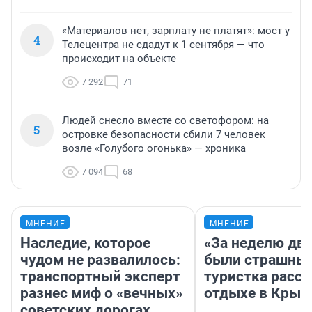
«Материалов нет, зарплату не платят»: мост у
4
Телецентра не сдадут к 1 сентября — что
происходит на объекте
7 292
71
Людей снесло вместе со светофором: на
5
островке безопасности сбили 7 человек
возле «Голубого огонька» — хроника
7 094
68
МНЕНИЕ
МНЕНИЕ
Наследие, которое
«За неделю две
чудом не развалилось:
были страшные
транспортный эксперт
туристка расск
разнес миф о «вечных»
отдыхе в Крым
советских дорогах