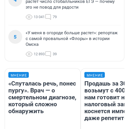
растет число стобалльников ЕГЭ — почему
это не повод для радости
13 041
79
«У меня в огороде больше растет»: репортаж
5
с самой провальной «Флоры» в истории
Омска
12 893
39
МНЕНИЕ
МНЕНИЕ
«Спуталась речь, понес
Продашь за 300
пургу». Врач — о
возьмут с 4000
смертельном диагнозе,
нам готовит н
который сложно
налоговый зако
обнаружить
коснется импор
даже репетито