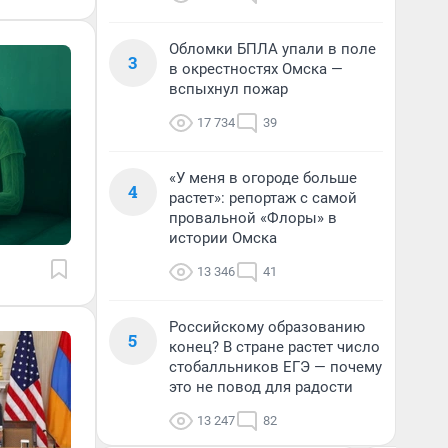
Обломки БПЛА упали в поле
3
в окрестностях Омска —
вспыхнул пожар
17 734
39
«У меня в огороде больше
4
растет»: репортаж с самой
провальной «Флоры» в
истории Омска
13 346
41
Российскому образованию
5
конец? В стране растет число
стобалльников ЕГЭ — почему
это не повод для радости
13 247
82