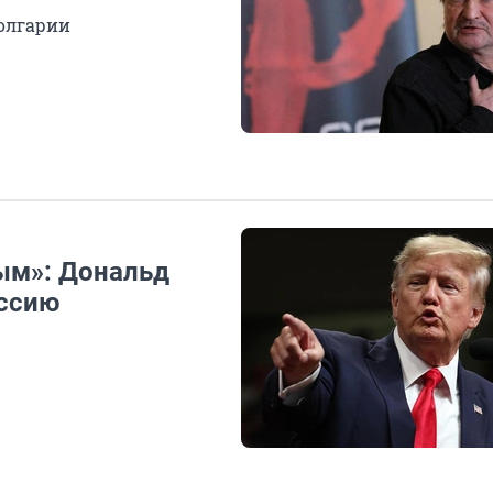
Болгарии
ым»: Дональд
оссию