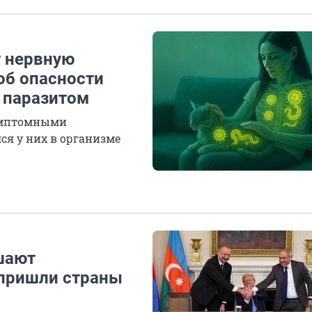
т нервную
об опасности
 паразитом
имптомными
лся у них в организме
шают
 пришли страны