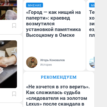
МНЕНИЕ
МНЕНИЕ
«Город — как нищий на
Тепло 
паперти»: краевед
холодн
возмутился
зимой.
установкой памятника
ездит н
Высоцкому в Омске
плюсы 
Игорь Коновалов
Д
Историк
РЕКОМЕНДУЕМ
«Не хочется в это верить».
Как сложилась судьба
«следователя на золотом
Lexus» после скандала в