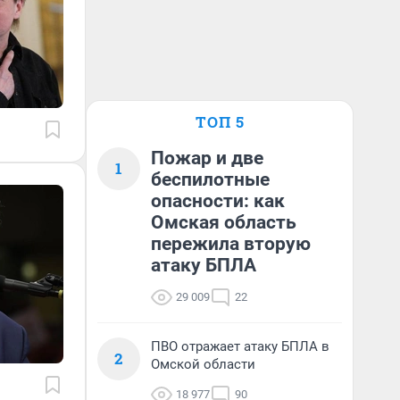
ТОП 5
Пожар и две
1
беспилотные
опасности: как
Омская область
пережила вторую
атаку БПЛА
29 009
22
ПВО отражает атаку БПЛА в
2
Омской области
18 977
90