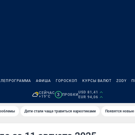
ЕЛЕПРОГРАММА
АФИША
ГОРОСКОП
КУРСЫ ВАЛЮТ
ZODY
П
USD 81,41
СЕЙЧАС
3
ПРОБКИ
+19°C
EUR 94,06
проблемы
Дети стали чаще травиться наркотиками
Появятся новые