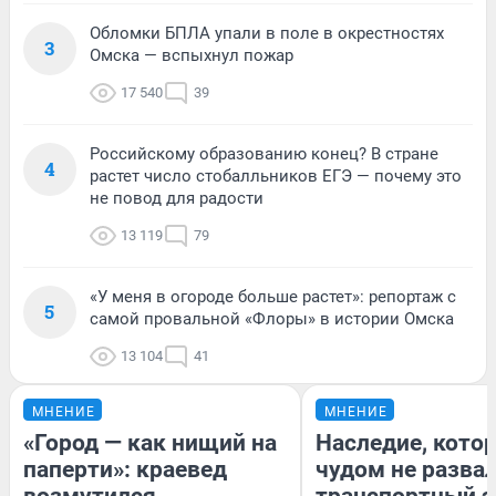
Обломки БПЛА упали в поле в окрестностях
3
Омска — вспыхнул пожар
17 540
39
Российскому образованию конец? В стране
4
растет число стобалльников ЕГЭ — почему это
не повод для радости
13 119
79
«У меня в огороде больше растет»: репортаж с
5
самой провальной «Флоры» в истории Омска
13 104
41
МНЕНИЕ
МНЕНИЕ
«Город — как нищий на
Наследие, кото
паперти»: краевед
чудом не разва