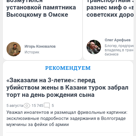
возмутился
транспортный э
установкой памятника
разнес миф о «
Высоцкому в Омске
советских доро
Олег Арефьев
Блогер, предприн
Игорь Коновалов
владелец в тран
Историк
бизнесе
РЕКОМЕНДУЕМ
«Заказали на 3-летие»: перед
убийством жены в Казани турок забрал
торт на день рождения сына
5 августа
15 745
5
Уважал иноагентов и размещал фривольные картинки:
эксклюзивные подробности задержания в Волгограде
мужчины за фейки об армии