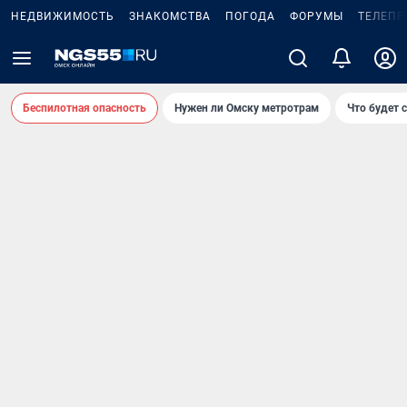
НЕДВИЖИМОСТЬ
ЗНАКОМСТВА
ПОГОДА
ФОРУМЫ
ТЕЛЕПР
Беспилотная опасность
Нужен ли Омску метротрам
Что будет 