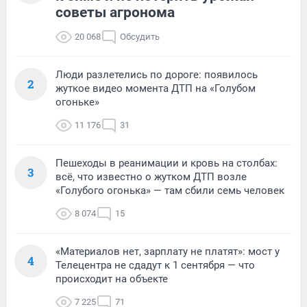
советы агронома
20 068
Обсудить
Люди разлетелись по дороге: появилось
2
жуткое видео момента ДТП на «Голубом
огоньке»
11 176
31
Пешеходы в реанимации и кровь на столбах:
3
всё, что известно о жутком ДТП возле
«Голубого огонька» — там сбили семь человек
8 074
15
«Материалов нет, зарплату не платят»: мост у
4
Телецентра не сдадут к 1 сентября — что
происходит на объекте
7 225
71