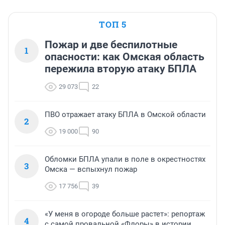
ТОП 5
Пожар и две беспилотные
1
опасности: как Омская область
пережила вторую атаку БПЛА
29 073
22
ПВО отражает атаку БПЛА в Омской области
2
19 000
90
Обломки БПЛА упали в поле в окрестностях
3
Омска — вспыхнул пожар
17 756
39
«У меня в огороде больше растет»: репортаж
4
с самой провальной «Флоры» в истории