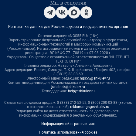
Мы в соцсетях
Контактные данные для Роскомнадзора и государственных органов
Сетевое издание «NGS55.RU» (18+)
Зарегистрировано Федеральной службой по надзору в сфере связи,
информационных технологий и массовых коммуникаций
(Роскомнадзор). Регистрационный номер и дата принятия решения о
регистрации - ЭЛ № ФС 77 - 78819 от 07.08.2020 г.
Учредитель: Общество с ограниченной ответственностью "ИНТЕРНЕТ
ТЕХНОЛОГИИ"
Главный редактор: Назарчук Ангелина Алексеевна
Адрес редакции: Россия, Омск, ул. Т. К. Щербанева, 25, офис 402, телефон
8 (3812) 38-08-69
Электронный адрес редакции:
ngs55@shkulev.ru
Контактные данные для Роскомнадзора и государственных органов:
juristnsk@shkulev.ru
Техподдержка:
help@shkulev.ru
Связаться с отделом продаж: 8 (383) 212-52-52, 8 (800) 200-03-83 (звонок
с сотового бесплатный),
reklamangs@shkulev.ru
Редакция сайта не несет ответственности за достоверность
информации, содержащейся в рекламных объявлениях.
Информация об ограничениях
Политика использования cookies