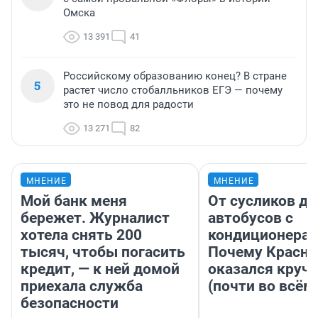
Омска
13 391
41
Российскому образованию конец? В стране
5
растет число стобалльников ЕГЭ — почему
это не повод для радости
13 271
82
МНЕНИЕ
МНЕНИЕ
Мой банк меня
От сусликов до
бережет. Журналист
автобусов с
хотела снять 200
кондиционерам
тысяч, чтобы погасить
Почему Красно
кредит, — к ней домой
оказался круч
приехала служба
(почти во всём
безопасности