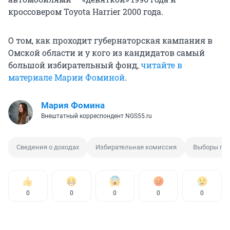
кроссовером Toyota Harrier 2000 года.
О том, как проходит губернаторская кампания в
Омской области и у кого из кандидатов самый
большой избирательный фонд,
читайте в
материале Марии Фоминой
.
Мария Фомина
Внештатный корреспондент NGS55.ru
Сведения о доходах
Избирательная комиссия
Выборы губ
0
0
0
0
0