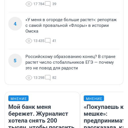
17 784
39
«У меня в огороде больше растет»: репортаж
4
с самой провальной «Флоры» в истории
Омска
13 435
41
Российскому образованию конец? В стране
5
растет число стобалльников ЕГЭ — почему
это не повод для радости
13 298
82
МНЕНИЕ
МНЕНИЕ
Мой банк меня
«Покупаешь ко
бережет. Журналист
мешке»:
хотела снять 200
предпринимат
тысяч, чтобы погасить
рассказала, как