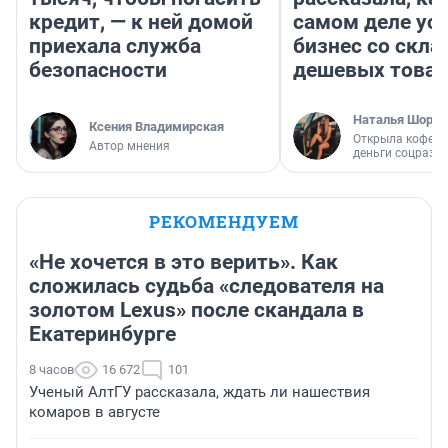
кредит, — к ней домой
самом деле ус
приехала служба
бизнес со скл
безопасности
дешевых това
Наталья Шорох
Ксения Владимирская
Открыла кофейн
Автор мнения
деньги соцразв
РЕКОМЕНДУЕМ
«Не хочется в это верить». Как
сложилась судьба «следователя на
золотом Lexus» после скандала в
Екатеринбурге
8 часов
16 672
101
Ученый АлтГУ рассказала, ждать ли нашествия
комаров в августе