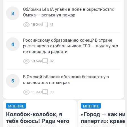
Обломки БПЛА упали в поле в окрестностях
3
Омска — вспыхнул пожар
18 044
41
Российскому образованию конец? В стране
4
растет число стобалльников ЕГЭ — почему это
не повод для радости
13 599
82
В Омской области объявили беспилотную
5
опасность в пятый раз
11 993
33
МНЕНИЕ
МНЕНИЕ
Колобок-колобок, я
«Город — как н
тебя боюсь! Ради чего
паперти»: краев