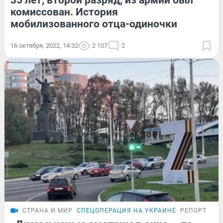
35 лет, второй разряд, из армии был
комиссован. История
мобилизованного отца-одиночки
16 октября, 2022, 14:32
2 107
2
СТРАНА И МИР
СПЕЦОПЕРАЦИЯ НА УКРАИНЕ
РЕПОРТАЖ