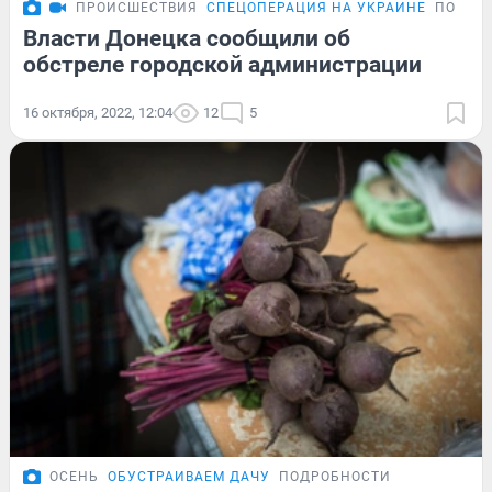
ПРОИСШЕСТВИЯ
СПЕЦОПЕРАЦИЯ НА УКРАИНЕ
ПОДРО
Власти Донецка сообщили об
обстреле городской администрации
16 октября, 2022, 12:04
12
5
ОСЕНЬ
ОБУСТРАИВАЕМ ДАЧУ
ПОДРОБНОСТИ