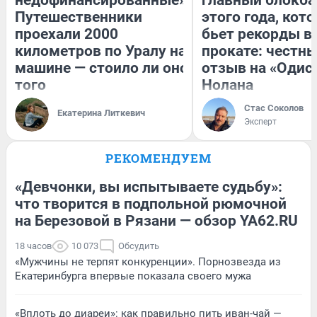
недофинансированные».
главный блокба
Путешественники
этого года, кот
проехали 2000
бьет рекорды в
километров по Уралу на
прокате: честн
машине — стоило ли оно
отзыв на «Одис
того
Нолана
Стас Соколов
Екатерина Литкевич
Эксперт
РЕКОМЕНДУЕМ
«Девчонки, вы испытываете судьбу»:
что творится в подпольной рюмочной
на Березовой в Рязани — обзор YA62.RU
18 часов
10 073
Обсудить
«Мужчины не терпят конкуренции». Порнозвезда из
Екатеринбурга впервые показала своего мужа
«Вплоть до диареи»: как правильно пить иван-чай —