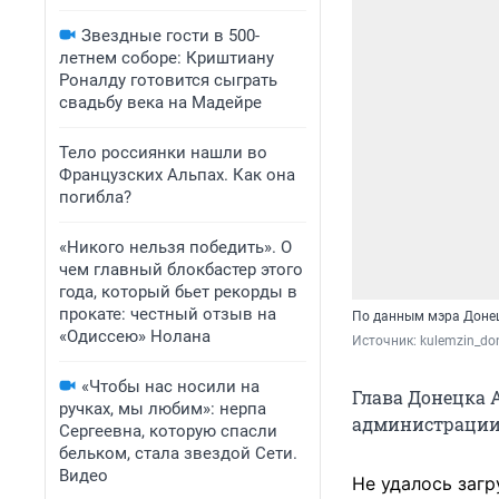
Звездные гости в 500-
летнем соборе: Криштиану
Роналду готовится сыграть
свадьбу века на Мадейре
Тело россиянки нашли во
Французских Альпах. Как она
погибла?
«Никого нельзя победить». О
чем главный блокбастер этого
года, который бьет рекорды в
прокате: честный отзыв на
По данным мэра Донец
«Одиссею» Нолана
Источник: 
kulemzin_don
«Чтобы нас носили на
Глава Донецка 
ручках, мы любим»: нерпа
администрации 
Сергеевна, которую спасли
бельком, стала звездой Сети.
Видео
Не удалось загр