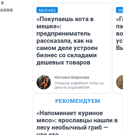
 в
дании
МНЕНИЕ
МНЕНИ
«Покупаешь кота в
«Горо
мешке»:
папер
предприниматель
возму
рассказала, как на
устан
самом деле устроен
Высоц
бизнес со складами
дешевых товаров
Наталья Шорохова
Открыла кофейную точку на
деньги соцразвития
РЕКОМЕНДУЕМ
«Напоминает куриное
мясо»: ярославцы нашли в
лесу необычный гриб —
что это