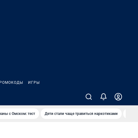
РОМОКОДЫ
ИГРЫ
заны с Омском: тест
Дети стали чаще травиться наркотиками
Появя