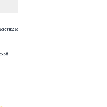
л местным
ской