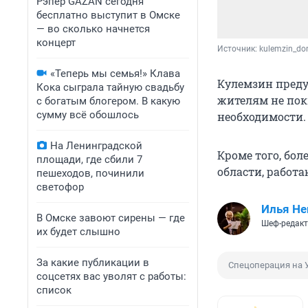
Рэпер GAZAN сегодня
бесплатно выступит в Омске
— во сколько начнется
концерт
Источник: 
kulemzin_don
«Теперь мы семья!» Клава
Кулемзин преду
Кока сыграла тайную свадьбу
жителям не пок
с богатым блогером. В какую
сумму всё обошлось
необходимости.
На Ленинградской
Кроме того, бол
площади, где сбили 7
области, работ
пешеходов, починили
светофор
Илья Не
В Омске завоют сирены — где
Шеф-редакт
их будет слышно
За какие публикации в
Спецоперация на 
соцсетях вас уволят с работы:
список