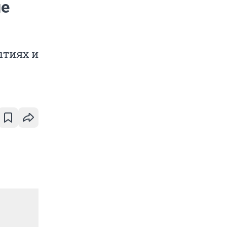
ле
ытиях и