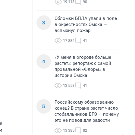
19 113
90
Обломки БПЛА упали в поле
3
в окрестностях Омска —
вспыхнул пожар
17 884
41
«У меня в огороде больше
4
растет»: репортаж с самой
провальной «Флоры» в
истории Омска
13 558
41
Российскому образованию
5
конец? В стране растет число
стобалльников ЕГЭ — почему
это не повод для радости
е
и
13 385
82