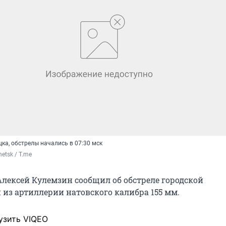
ка, обстрелы начались в 07:30 мск
etsk / T.me
Алексей Кулемзин сообщил об обстреле городской
из артиллерии натовского калибра 155 мм.
узить VIQEO