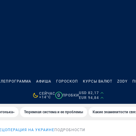
ЕЛЕПРОГРАММА
АФИША
ГОРОСКОП
КУРСЫ ВАЛЮТ
ZODY
П
USD 82,17
СЕЙЧАС
0
ПРОБКИ
+14°C
EUR 94,84
огонька»
Тюремная система и ее проблемы
Какие знаменитости свя
ЕЦОПЕРАЦИЯ НА УКРАИНЕ
ПОДРОБНОСТИ