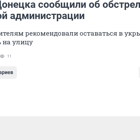
Донецка сообщили об обстре
ой администрации
телям рекомендовали оставаться в укр
 на улицу
11
ариев