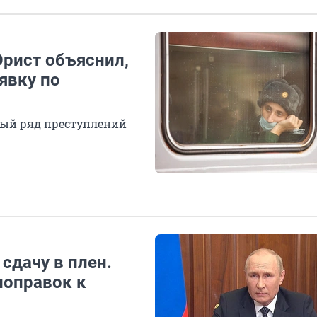
рист объяснил,
еявку по
лый ряд преступлений
 сдачу в плен.
поправок к