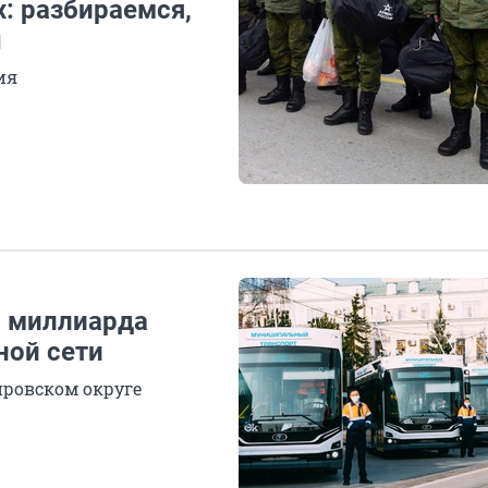
: разбираемся,
ы
ия
5 миллиарда
ной сети
ировском округе