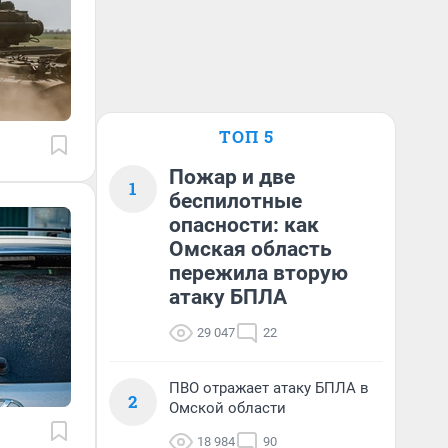
ТОП 5
Пожар и две
1
беспилотные
опасности: как
Омская область
пережила вторую
атаку БПЛА
29 047
22
ПВО отражает атаку БПЛА в
2
Омской области
18 984
90