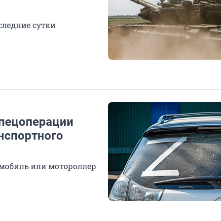
следние сутки
спецоперации
нспортного
омобиль или мотороллер