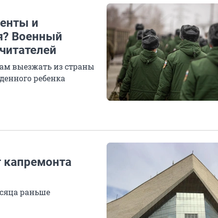
енты и
я? Военный
 читателей
ам выезжать из страны
денного ребенка
т капремонта
есяца раньше