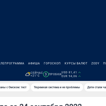
ЕЛЕПРОГРАММА
АФИША
ГОРОСКОП
КУРСЫ ВАЛЮТ
ZODY
П
USD 81,41
СЕЙЧАС
3
ПРОБКИ
+21°C
EUR 94,06
аны с Омском: тест
Тюремная система и ее проблемы
Дети стали ч