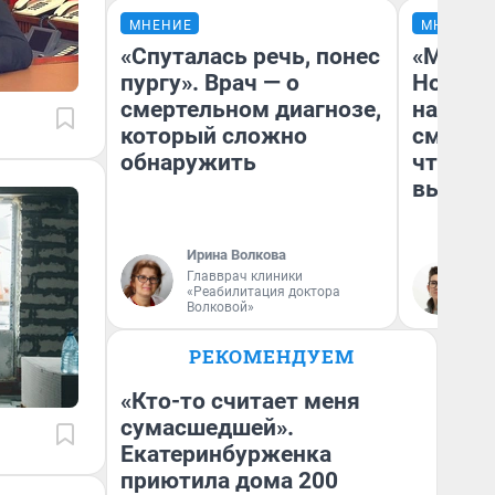
МНЕНИЕ
МНЕНИЕ
«Спуталась речь, понес
«Мы ви
пургу». Врач — о
Нолана
смертельном диагнозе,
настро
который сложно
смотре
обнаружить
чтобы 
выгляд
Ирина Волкова
Главврач клиники
На
«Реабилитация доктора
Волковой»
РЕКОМЕНДУЕМ
«Кто-то считает меня
сумасшедшей».
Екатеринбурженка
приютила дома 200