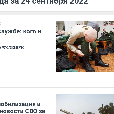
да за 24 сентября 2022
Е
службе: кого и
е уголовную
мобилизация и
новости СВО за