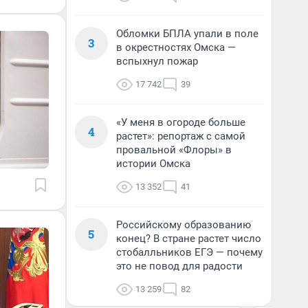
Обломки БПЛА упали в поле
3
в окрестностях Омска —
вспыхнул пожар
17 742
39
«У меня в огороде больше
4
растет»: репортаж с самой
провальной «Флоры» в
истории Омска
13 352
41
Российскому образованию
5
конец? В стране растет число
стобалльников ЕГЭ — почему
это не повод для радости
13 259
82