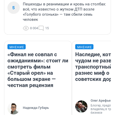
Пешеходы в реанимации и кровь на столбах:
5
всё, что известно о жутком ДТП возле
«Голубого огонька» — там сбили семь
человек
8 004
15
МНЕНИЕ
МНЕНИЕ
«Финал не совпал с
Наследие, кото
ожиданиями»: стоит ли
чудом не разва
смотреть фильм
транспортный 
«Старый орел» на
разнес миф о 
большом экране —
советских доро
честная рецензия
Олег Арефьев
Блогер, предпри
Надежда Губарь
владелец в тра
бизнесе