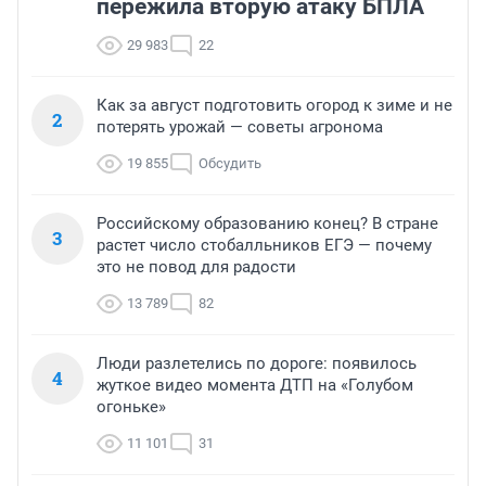
пережила вторую атаку БПЛА
29 983
22
Как за август подготовить огород к зиме и не
2
потерять урожай — советы агронома
19 855
Обсудить
Российскому образованию конец? В стране
3
растет число стобалльников ЕГЭ — почему
это не повод для радости
13 789
82
Люди разлетелись по дороге: появилось
4
жуткое видео момента ДТП на «Голубом
огоньке»
11 101
31