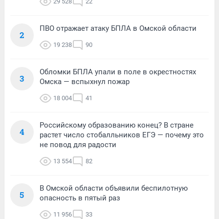
29 528
22
ПВО отражает атаку БПЛА в Омской области
2
19 238
90
Обломки БПЛА упали в поле в окрестностях
3
Омска — вспыхнул пожар
18 004
41
Российскому образованию конец? В стране
4
растет число стобалльников ЕГЭ — почему это
не повод для радости
13 554
82
В Омской области объявили беспилотную
5
опасность в пятый раз
11 956
33