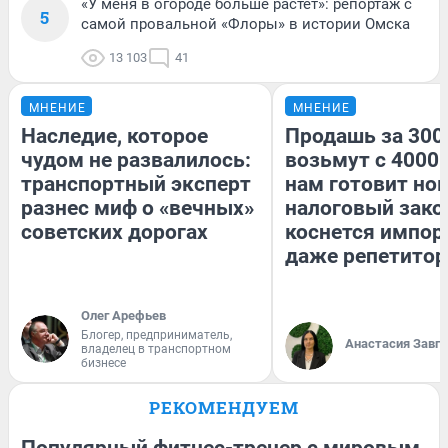
«У меня в огороде больше растет»: репортаж с
5
самой провальной «Флоры» в истории Омска
13 103
41
МНЕНИЕ
МНЕНИЕ
Наследие, которое
Продашь за 3000
чудом не развалилось:
возьмут с 4000.
транспортный эксперт
нам готовит но
разнес миф о «вечных»
налоговый зако
советских дорогах
коснется импор
даже репетитор
Олег Арефьев
Блогер, предприниматель,
Анастасия Завг
владелец в транспортном
бизнесе
РЕКОМЕНДУЕМ
Популярный фитнес-тренер с мировым