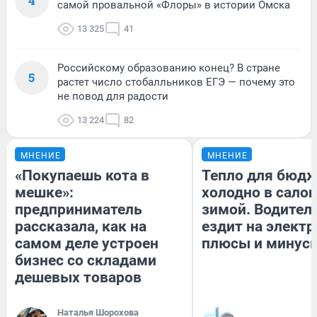
4
самой провальной «Флоры» в истории Омска
13 325
41
Российскому образованию конец? В стране
5
растет число стобалльников ЕГЭ — почему это
не повод для радости
13 224
82
МНЕНИЕ
МНЕНИЕ
«Покупаешь кота в
Тепло для бюдж
мешке»:
холодно в сало
предприниматель
зимой. Водитель
рассказала, как на
ездит на электр
самом деле устроен
плюсы и минус
бизнес со складами
дешевых товаров
Наталья Шорохова