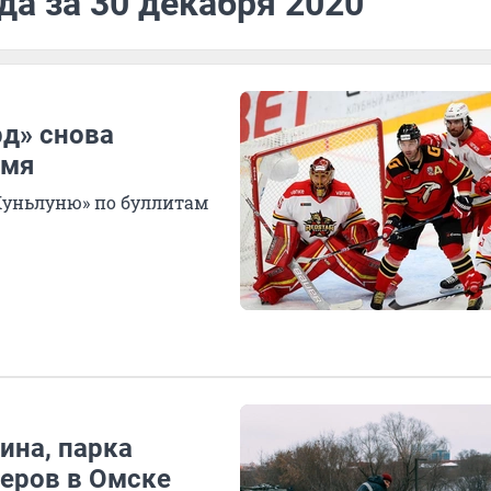
да за 30 декабря 2020
рд» снова
емя
Куньлуню» по буллитам
ина, парка
веров в Омске