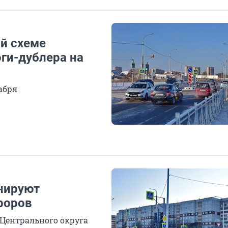
ой схеме
ги-дублера на
абря
нируют
форов
 Центрального округа