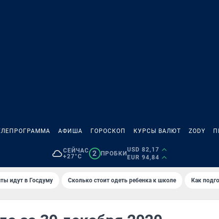
ЕЛЕПРОГРАММА
АФИША
ГОРОСКОП
КУРСЫ ВАЛЮТ
ZODY
П
USD 82,17
СЕЙЧАС
2
ПРОБКИ
+27°C
EUR 94,84
ты идут в Госдуму
Сколько стоит одеть ребенка к школе
Как подго