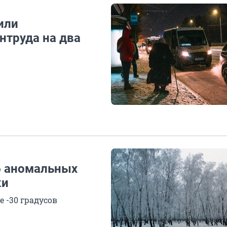
или
нтруда на два
б аномальных
ки
 -30 градусов