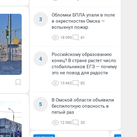
Обломки БПЛА упали в поле
3
в окрестностях Омска —
вспыхнул пожар
18 093
41
Российскому образованию
4
конец? В стране растет число
стобалльников ЕГЭ — почему
это не повод для радости
13 662
82
В Омской области объявили
5
беспилотную опасность в
пятый раз
12 042
33