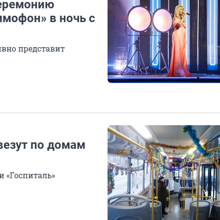
еремонию
ммофон» в ночь с
ивно представит
везут по домам
и «Госпиталь»