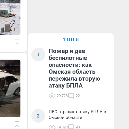
ТОП 5
Пожар и две
1
беспилотные
опасности: как
Омская область
пережила вторую
атаку БПЛА
29 728
22
ПВО отражает атаку БПЛА в
2
Омской области
19 323
90