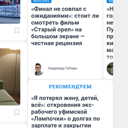
МНЕНИЕ
МНЕНИЕ
«Финал не совпал с
«Нет н
ожиданиями»: стоит ли
городов
смотреть фильм
недофи
«Старый орел» на
Путеше
большом экране —
проеха
честная рецензия
киломе
машине
того
Надежда Губарь
Ек
РЕКОМЕНДУЕМ
«Я потерял жену, детей,
всё»: откровения экс-
рабочего уфимской
«Лампочки» о долгах по
зарплате и закрытии