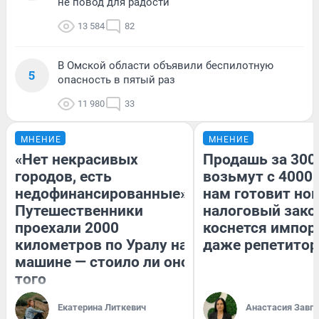
не повод для радости
13 584
82
В Омской области объявили беспилотную
5
опасность в пятый раз
11 980
33
МНЕНИЕ
МНЕНИЕ
«Нет некрасивых
Продашь за 3000
городов, есть
возьмут с 4000.
недофинансированные».
нам готовит но
Путешественники
налоговый зако
проехали 2000
коснется импор
километров по Уралу на
даже репетитор
машине — стоило ли оно
того
Екатерина Литкевич
Анастасия Завг