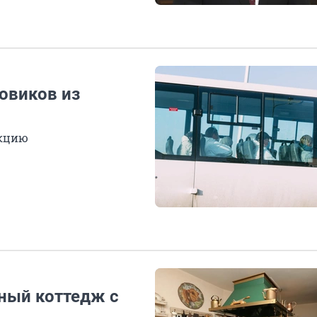
овиков из
екцию
ный коттедж с