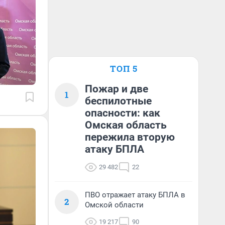
ТОП 5
Пожар и две
1
беспилотные
опасности: как
Омская область
пережила вторую
атаку БПЛА
29 482
22
ПВО отражает атаку БПЛА в
2
Омской области
19 217
90