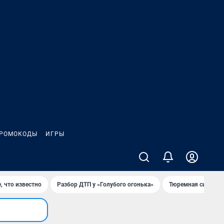
РОМОКОДЫ
ИГРЫ
, что известно
Разбор ДТП у «Голубого огонька»
Тюремная система