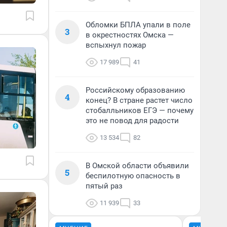
Обломки БПЛА упали в поле
3
в окрестностях Омска —
вспыхнул пожар
17 989
41
Российскому образованию
4
конец? В стране растет число
стобалльников ЕГЭ — почему
это не повод для радости
13 534
82
В Омской области объявили
5
беспилотную опасность в
пятый раз
11 939
33