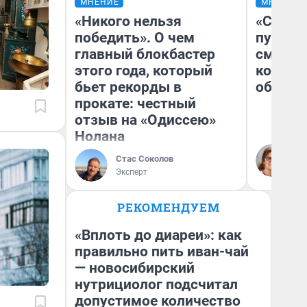
МНЕНИЕ
МНЕНИЕ
«Никого нельзя
«Спутал
победить». О чем
пургу».
главный блокбастер
смерте
этого года, который
которы
бьет рекорды в
обнару
прокате: честный
отзыв на «Одиссею»
Нолана
Ир
Гл
Стас Соколов
«Р
Эксперт
Во
РЕКОМЕНДУЕМ
«Вплоть до диареи»: как
правильно пить иван-чай
— новосибирский
нутрициолог подсчитал
допустимое количество