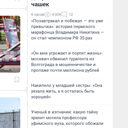
чашек
6 часов
4 024
12
«Позавтракал и побежал — это уже
привычка»: история пермского
марафонца Владимира Никитина —
он стал чемпионом РФ 35 раз
«Он мне угрожает и портит жизнь»:
москвич обвинил турагента из
Волгограда в мошенничестве и
пропаже почти миллиона рублей
Накипело у младшей сестры: «Она
уехала жить, а я осталась быть
хорошей»
Ученый в изгнании: какую тайну
хранит могила профессора
уфимского вуза, которого обожали