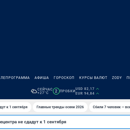
ЕЛЕПРОГРАММА
АФИША
ГОРОСКОП
КУРСЫ ВАЛЮТ
ZODY
П
USD 82,17
СЕЙЧАС
2
ПРОБКИ
+27°C
EUR 94,84
дут к 1 сентября
Главные тренды осени 2026
Сбили 7 человек — все
ецентра не сдадут к 1 сентября