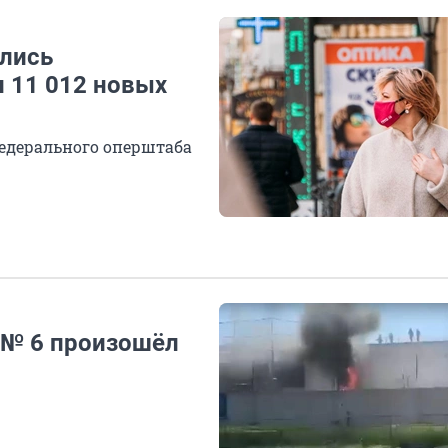
ились
и 11 012 новых
федерального оперштаба
 № 6 произошёл