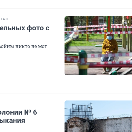
РТАЖ
тельных фото с
войны никто не мог
олонии № 6
мыкания