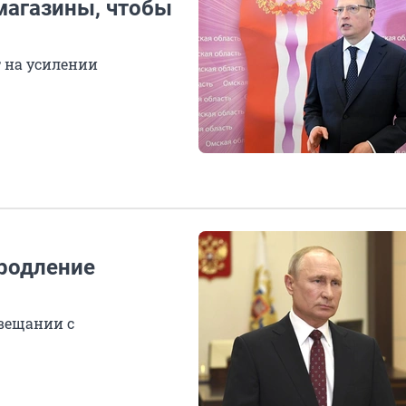
магазины, чтобы
 на усилении
продление
овещании с