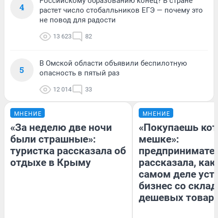
Российскому образованию конец? В стране
4
растет число стобалльников ЕГЭ — почему это
не повод для радости
13 623
82
В Омской области объявили беспилотную
5
опасность в пятый раз
12 014
33
МНЕНИЕ
МНЕНИЕ
«За неделю две ночи
«Покупаешь кот
были страшные»:
мешке»:
туристка рассказала об
предпринимате
отдыхе в Крыму
рассказала, как
самом деле уст
бизнес со скла
дешевых товар