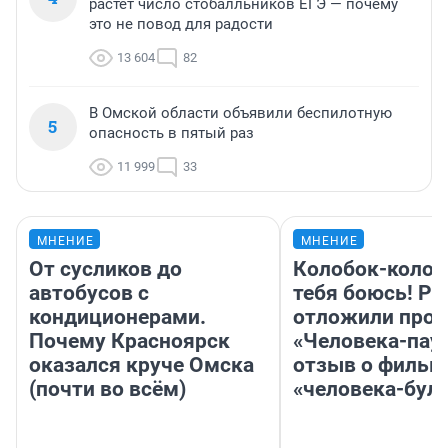
растет число стобалльников ЕГЭ — почему
это не повод для радости
13 604
82
В Омской области объявили беспилотную
5
опасность в пятый раз
11 999
33
МНЕНИЕ
МНЕНИЕ
От сусликов до
Колобок-колобо
автобусов с
тебя боюсь! Ра
кондиционерами.
отложили прок
Почему Красноярск
«Человека-пау
оказался круче Омска
отзыв о фильм
(почти во всём)
«человека-бул